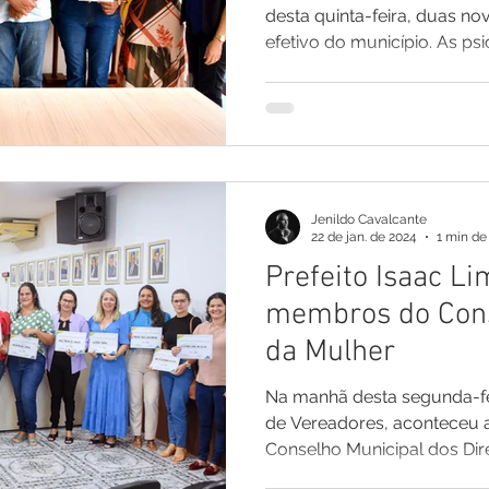
desta quinta-feira, duas no
efetivo do município. As psi
Jenildo Cavalcante
22 de jan. de 2024
1 min de 
Prefeito Isaac L
membros do Cons
da Mulher
Na manhã desta segunda-fei
de Vereadores, aconteceu a
Conselho Municipal dos Direi