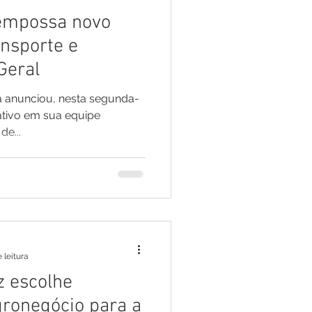
 empossa novo
sar
Campanhas
ansporte e
Geral
e e Turismo
a anunciou, nesta segunda-
icativo em sua equipe
de...
nia
Festival do Coco
 leitura
z escolhe
ronegócio para a