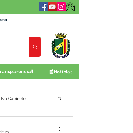
osta
ransparência⬇️
📰Notícias
No Gabinete
ultura e Produção
eitura