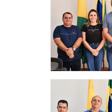
Meio Ambiente
Concursos
Datas Comemorativas
POSS
Convênios e Parcerias
Licita
Saúde
Vigilãncia Sanitária