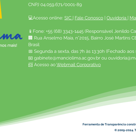
CNPJ 04.059.671/0001-89
💻Acesso online: 
SIC 
| 
Fale Conosco
 | 
Ouvidoria
| 
Ma
📱Fone: +55 (68) 3343-1445 (Responsável Jenildo Ca
🏢 Rua Anselmo Maia, n°2015, Bairro José Martins C
Brasil
📅 Segunda a sexta, das 7h às 13:30h (Fechado aos
📧 
gabinete@manciolima.ac.gov.br
 ou 
ouvidoria@ma
📨 Acesso ao 
Webmail Corporativo
Ferramenta de Transparência constr
© 2009-2024. T