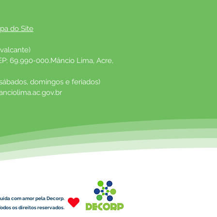
pa do Site
valcante)
EP: 69.990-000.Mâncio Lima, Acre, 
 sábados, domingos e feriados)
nciolima.ac.gov.br
uída com amor pela Decorp.
odos os direitos reservados.