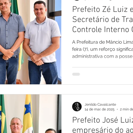
Prefeito Zé Luiz
Comunicado
Aniversário
Defesa Civil
Nota de Pe
Secretário de Tr
Controle Interno 
E
Institucional e Governo
Homenagem
Meio Ambient
A Prefeitura de Mâncio Lim
feira (7), um reforço signif
administrativa com a posse 
ções
Carnaval
Administração e Planejamento
Cidada
Jenildo Cavalcante
14 de mar. de 2025
2 min de
Prefeito José Lui
empresário do ag