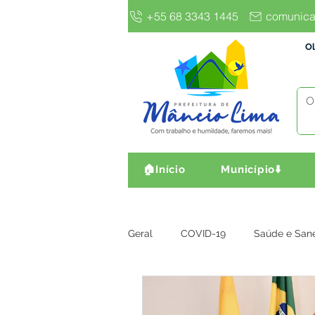
+55 68 3343 1445
comunica
Ol
🏠Início
Município⬇️
Geral
COVID-19
Saúde e San
Gestão e Finanças
Infra, Obr