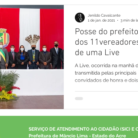
Jenildo Cavalcante
1 de jan. de 2021
3 min de l
Posse do prefeito
dos 11vereadores
de uma Live
A Live, ocorrida na manhã de
transmitida pelas principais
convidados de honra e dois.
SERVIÇO DE ATENDIMENTO AO CIDADÃO (SIC) E 
Prefeitura de Mâncio Lima - Estado do Acre