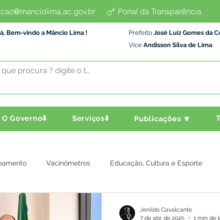
cao@manciolima.ac.gov.br
Portal da Transparência
á, Bem-vindo a Mâncio Lima !
Prefeito
José Luiz Gomes da C
Vice
Andisson Silva de Lima
O Governo⬇️
Serviços⬇️
T
Publicações 🔽
eamento
Vacinômetros
Educação, Cultura e Esporte
a e Transporte
Assistência Social
Comunidade
Agric
Jenildo Cavalcante
7 de abr. de 2025
1 min de l