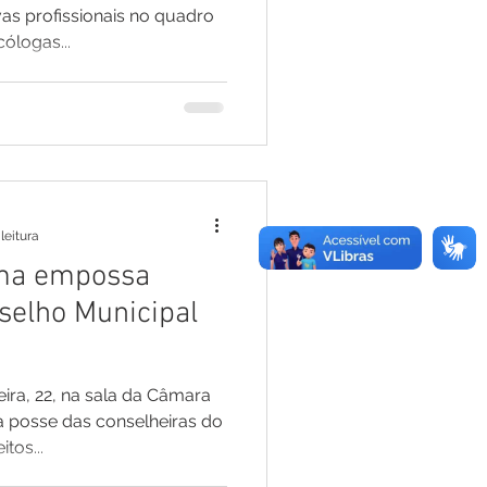
vas profissionais no quadro
cólogas...
leitura
ima empossa
elho Municipal
ra, 22, na sala da Câmara
 posse das conselheiras do
tos...