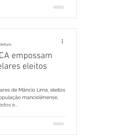
leitura
MDCA empossam
lares eleitos
ares de Mâncio Lima, eleitos
opulação manciolimense,
dos e...