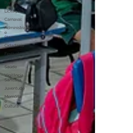
Parcerias
Licitações
Carnaval
Administração
e
Planejamento
Cidadania
Festival
do Coco
Saúde
Vigilãncia
Sanitária
Juventude
Memória
e
Cultura