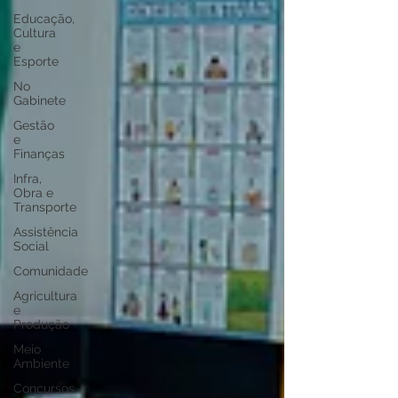
Educação,
Cultura
e
Esporte
No
Gabinete
Gestão
e
Finanças
Infra,
Obra e
Transporte
Assistência
Social
Comunidade
Agricultura
e
Produção
Meio
Ambiente
Concursos