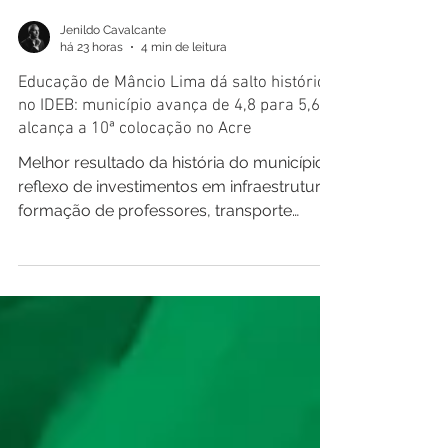
Jenildo Cavalcante
há 23 horas
4 min de leitura
Educação de Mâncio Lima dá salto histórico
no IDEB: município avança de 4,8 para 5,6 e
alcança a 10ª colocação no Acre
Melhor resultado da história do município é
reflexo de investimentos em infraestrutura,
formação de professores, transporte
escolar, alimentação de qualidade e
valorização da educação. Mâncio Lima
subiu para a 10ª colocação entre os
municípios acreanos ficando apenas 0,4
ponto da média nacional do IDEB (6,0). Os
dados do Índice de Desenvolvimento da
Educação Básica (IDEB) 2025, divulgados
na última quarta-feira, 5, confirmam um