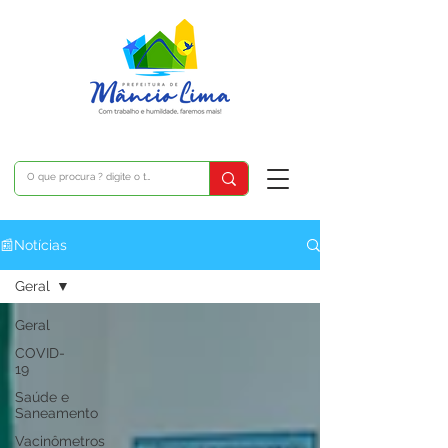
📰Notícias
Geral
Geral
COVID-
19
Saúde e
Saneamento
Vacinômetros