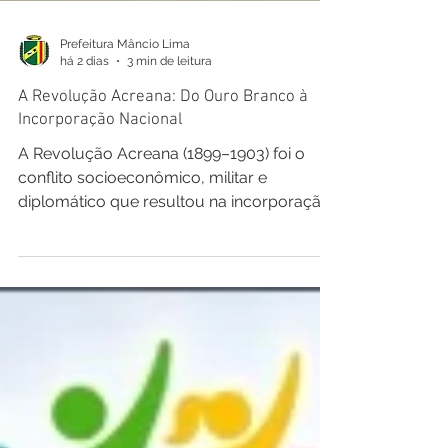
Prefeitura Mâncio Lima
há 2 dias
3 min de leitura
A Revolução Acreana: Do Ouro Branco à
Incorporação Nacional
A Revolução Acreana (1899–1903) foi o
conflito socioeconômico, militar e
diplomático que resultou na incorporação
da região do Acre ao território brasileiro.
Diferentemente das demais unidades
federativas, o Acre foi a única a ser
integrado ao Brasil por meio da
combinação entre um movimento armado
liderado por seus próprios habitantes e um
acordo diplomático internacional. A Raiz do
Conflito: A Febre da Borracha No final do