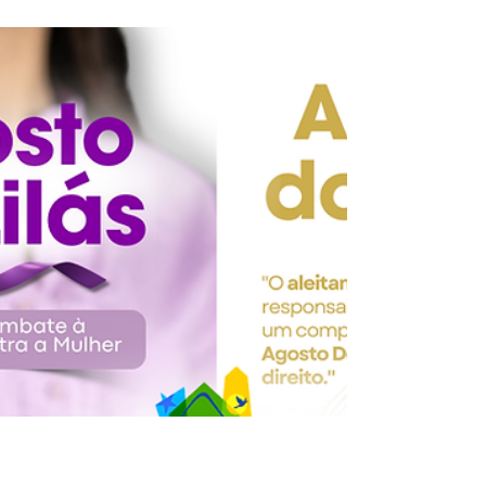
oficialmente abertas as inscrições para o 1º
Festival Juvenil da Canção, um dos
destaques mais aguardados na
programação da Semana Municipal da
Juventude. O evento promete transformar
a cidade em um verdadeiro palco de
talentos, celebrando a arte, a expressão
cultural e a energia da juventude. Se você
ama cantar, essa é a sua oportunidade de
subir ao palco, emocionar o público e
ainda garantir uma boa premi