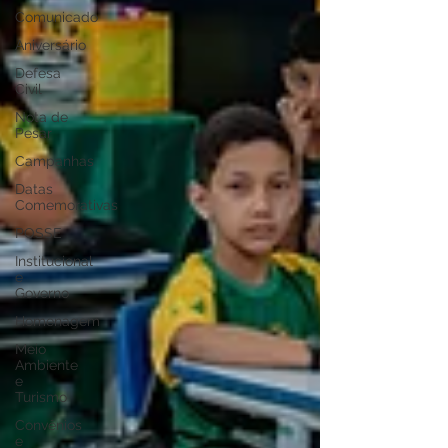
Comunicado
Aniversário
Defesa
Civil
Nota de
Pesar
Campanhas
Datas
Comemorativas
POSSE
Institucional
e
Governo
Homenagem
Meio
Ambiente
e
Turismo
Convênios
e