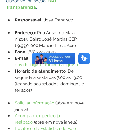
disponível na seção:
FAQ 
Transparência
.
Responsável:
José Francisco
Endereço:
Rua Anselmo Maia, 
n°2015, Bairro José Martins CEP: 
69.990-000.Mâncio Lima, Acre
Fone: 
(68) 3325-1092
E-mail
 : 
ouvidoria@manciolima.ac.gov.br
Horário de atendimento: 
De 
segunda a sexta das 7:00 às 13:00 
(fechado aos sábados, domingos e 
feriados)
Solicitar informação
 (abre em nova 
janela)
Acompanhar pedido já 
realizado
 (abre em nova janela)
Relatório de Estatística do Fale 