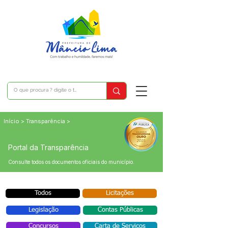
Início > Transparência >
Portal da Transparência
Consulte todos os documentos oficiais do município.
Todos
Licitações
Legislação
Contas Públicas
Concursos
Carta de Serviços