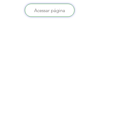
Acessar página
SERVIÇO DE ATENDIMENTO AO 
CIDADÃO (SIC) E OUVIDORIA
Prefeitura de Mâncio Lima - Estado 
do Acre
CNPJ 04.059.671/0001-89