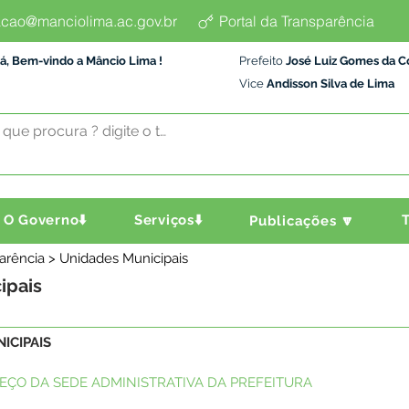
cao@manciolima.ac.gov.br
Portal da Transparência
á, Bem-vindo a Mâncio Lima !
Prefeito
José Luiz Gomes da C
Vice
Andisson Silva de Lima
O Governo⬇️
Serviços⬇️
T
Publicações 🔽
parência > Unidades Municipais
ipais
ICIPAIS
REÇO DA SEDE ADMINISTRATIVA DA PREFEITURA