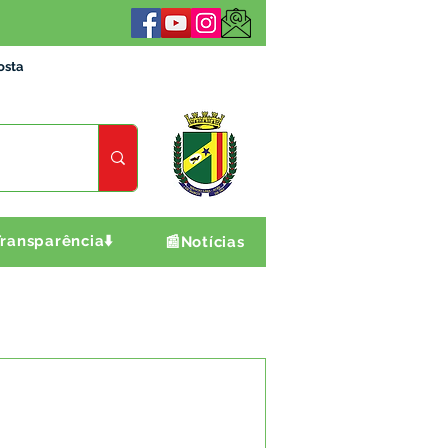
osta
ransparência⬇️
📰Notícias