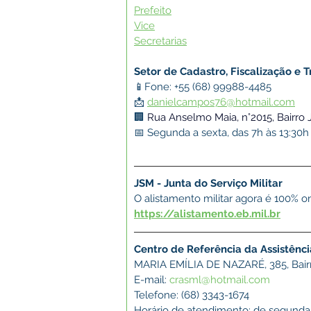
Prefeito
Vice
Secretarias
Setor de Cadastro, Fiscalização e T
📱Fone: +55 (68) 99988-4485
📩 
danielcampos76@hotmail.com
🏢
Rua Anselmo Maia, n°2015, Bairro 
📅 Segunda a sexta, das 7h às 13:30
JSM - Junta do Serviço Militar​
O alistamento militar agora é 100% on
https://alistamento.eb.mil.br
Centro de Referência da Assistênci
MARIA EMÍLIA DE NAZARÉ, 385, Bai
E-mail: 
crasml@hotmail.com
Telefone: (68) 3343-1674
Horário de atendimento: de segunda a