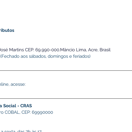
ributos
José Martins CEP: 69.990-000.Mâncio Lima, Acre, Brasil
h (Fechado aos sábados, domingos e feriados)
line, acesse: 
a Social - CRAS
rro COBAL, CEP: 69990000
 sexta, das 7h às 17​