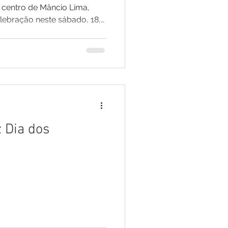
 centro de Mâncio Lima,
ebração neste sábado, 18,
 edição do Festival Atsa
eventos de valorização da
 cerimônia reuniu lideranças
iversas aldeias, estudantes,
taduais, além de visitantes
 e de países da Europa e da
z Dia dos