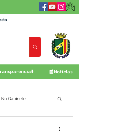
osta
ransparência⬇️
📰Notícias
No Gabinete
ultura e Produção