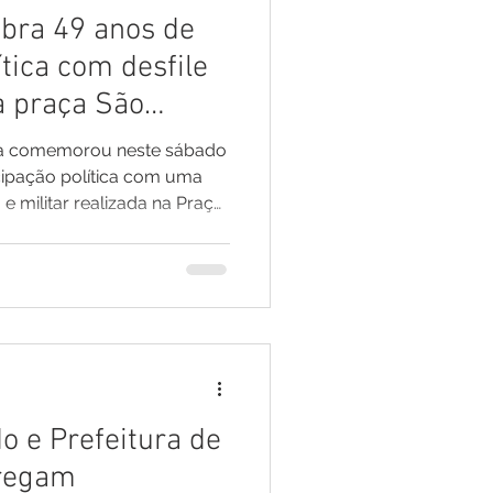
bra 49 anos de
tica com desfile
na praça São
ma comemorou neste sábado
cipação política com uma
 militar realizada na Praça
toridades, estudantes,
de segurança e a população
ão da história, das
imento da cidade mais
idade teve início com o
nacional, estadual e
dicio
o e Prefeitura de
tregam