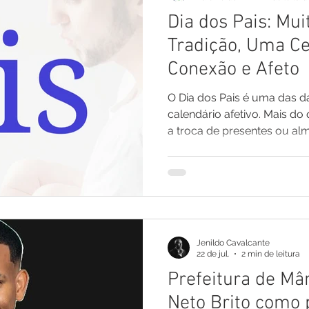
Dia dos Pais: Mu
Comunicado
Aniversário
Defesa Civil
Nota de Pe
Tradição, Uma Ce
Conexão e Afeto
E
Institucional e Governo
Homenagem
Meio Ambient
O Dia dos Pais é uma das d
calendário afetivo. Mais d
a troca de presentes ou al
ções
Carnaval
Administração e Planejamento
Cidada
momento convida a uma ref
papel da figura paterna na
desenvolvimento e no bem-
A Evolução da Paternidade:
últimas décadas, o conceit
transformações significativ
Jenildo Cavalcante
pai associado excl
22 de jul.
2 min de leitura
Prefeitura de Mâ
Neto Brito como 