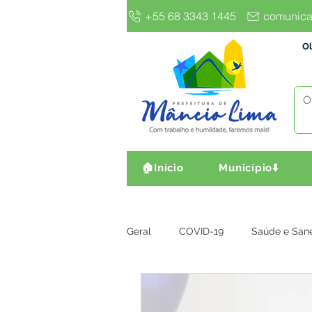
+55 68 3343 1445
comunica
Ol
🏠Início
Município⬇️
Geral
COVID-19
Saúde e San
Gestão e Finanças
Infra, Obr