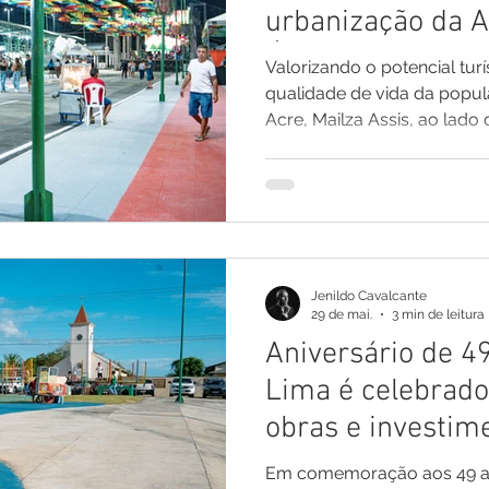
urbanização da 
Águas e fortalec
Valorizando o potencial tur
cultura local
qualidade de vida da popu
Acre, Mailza Assis, ao lado 
governador Gladson Camelo, realizou na noit
última sexta-feira, 29, a in
urbanização da Alameda da
infraestrutura urbana e turí
consolidando o local como 
de lazer, convivência social
Jenildo Cavalcante
município. Executada
29 de mai.
3 min de leitura
Aniversário de 4
Lima é celebrad
obras e investim
fortalecem o des
Em comemoração aos 49 a