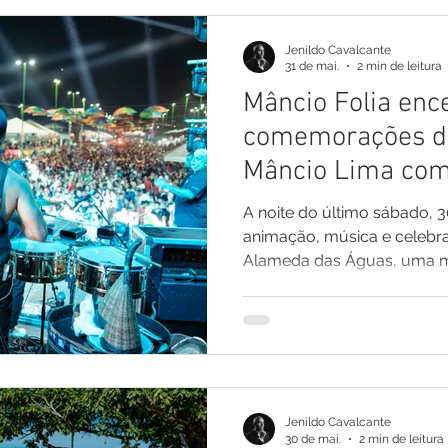
Jenildo Cavalcante
31 de mai.
2 min de leitura
Mâncio Folia enc
comemorações do
Mâncio Lima com
show de Kiko Ch
A noite do último sábado, 3
animação, música e celebr
Alameda das Águas, uma 
show da Banda Kiko Chicab
aguardadas da programação
anos do município. Com mu
participação do público do i
Fora de Época Mâncio Foli
estilo os dez dias de fest
Jenildo Cavalcante
toda a cidade e atraíram visi
30 de mai.
2 min de leitura