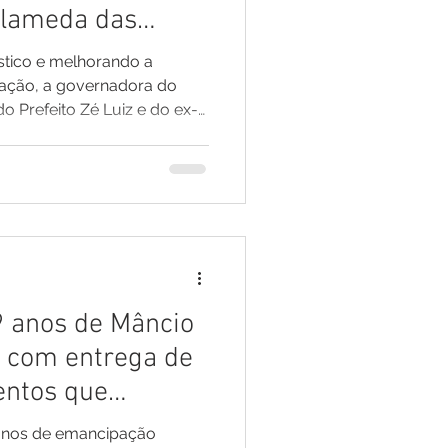
Alameda das
em turismo e
ístico e melhorando a
lação, a governadora do
do Prefeito Zé Luiz e do ex-
e da
auguração da etapa final da
s Águas. A obra amplia a
stica do espaço,
um dos principais pontos
 e valorização cultural do
9 anos de Mâncio
o com entrega de
entos que
envolvimento da
nos de emancipação