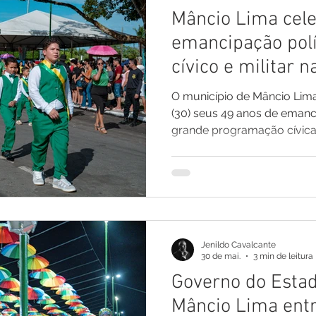
Mâncio Lima cele
emancipação polí
cívico e militar 
Sebastião
O município de Mâncio Li
(30) seus 49 anos de eman
grande programação cívica e
São Sebastião, reunindo au
representantes das forças 
em um momento de celebraç
conquistas e do desenvolv
ocidental do Brasil. A solen
hasteamento dos pavilhões 
Jenildo Cavalcante
municipal, seguido pelo tra
30 de mai.
3 min de leitura
Governo do Estad
Mâncio Lima en