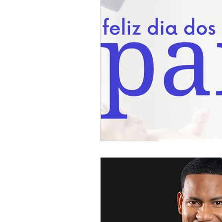
Meio Ambiente
Concursos
Datas Comemorativas
POSS
Convênios e Parcerias
Licita
Saúde
Vigilãncia Sanitária