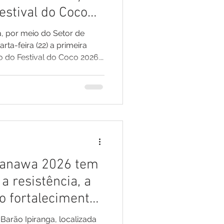
estival do Coco
a, por meio do Setor de
ta-feira (22) a primeira
o do Festival do Coco 2026.
, um dos principais nomes da
erá o responsável por
 evento, que acontecerá
tembro, no Complexo
uma voz marcante e de um
s em todo o Brasil, Neto
uyanawa 2026 tem
a resistência, a
 o fortalecimento
na
Barão Ipiranga, localizada