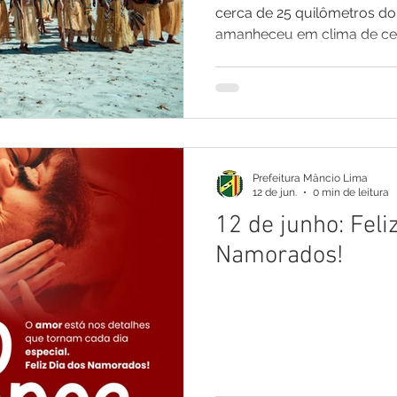
cerca de 25 quilômetros do
amanheceu em clima de cel
com a abertura oficial da 8ª
Puyanawa, um dos maiores 
cultura indígena do Acre. A
tradicionais, indígenas de d
autoridades municipais e es
de várias regiões do Brasil
Prefeitura Mâncio Lima
12 de jun.
0 min de leitura
12 de junho: Feli
Namorados!