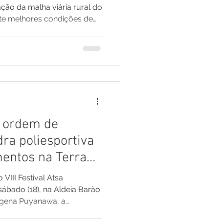
ão da malha viária rural do
ante melhores condições de
 o escoamento da produção
egurança e qualidade de
dores da zona rural. Os
 meados de julho, logo após
o Ramal do Barão.
abalham simultaneamente
a ordem de
ra poliesportiva
mentos na Terra
wa durante
 VIII Festival Atsa
Festival Atsa
ábado (18), na Aldeia Barão
dígena Puyanawa, a
anunciou uma série de