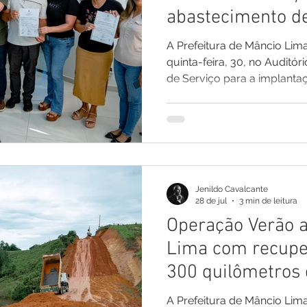
abastecimento d
beneficiar cerca 
A Prefeitura de Mâncio Lim
moradores
quinta-feira, 30, no Auditór
de Serviço para a implanta
abastecimento de água que 
realidade de aproximadame
bairros Cobal, Iracema, São
Francisco e comunidades ad
reuniu o prefeito Zé Luiz, s
vereadores, lideranças comu
Jenildo Cavalcante
bairros e represent
28 de jul
3 min de leitura
Operação Verão 
Lima com recupe
300 quilômetros
três frentes de t
A Prefeitura de Mâncio Lima