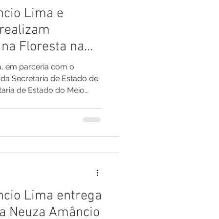
ncio Lima e
realizam
na Floresta na
ecoste
a, em parceria com o
da Secretaria de Estado de
taria de Estado do Meio
este último sábado, 04,
ma Saúde na Floresta na
ste, localizada na Área de
co (Arie) Japiim Pentecoste.
 Municipal Braulino Vieira
pla oferta de serviços de
ncio Lima entrega
la Neuza Amâncio