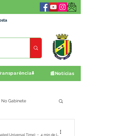
osta
ransparência⬇️
📰Notícias
No Gabinete
ultura e Produção
ated Universal Time)
4 min de leitura