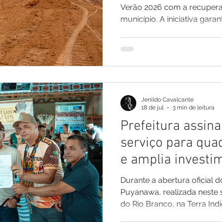
simultâneas
Verão 2026 com a recuperaç
município. A iniciativa gar
trafegabilidade, fortalece
agrícola e assegura mais s
vida para centenas de mora
serviços tiveram início em
o período de estiagem, pel
Atualmente, as equipes tr
Jenildo Cavalcante
nos ramais do 20, Feij
18 de jul
3 min de leitura
Prefeitura assin
serviço para quad
e amplia investi
Indígena Puyana
Durante a abertura oficial do
abertura do VIII 
Puyanawa, realizada neste s
do Rio Branco, na Terra In
Puyanawa
Prefeitura de Mâncio Lima 