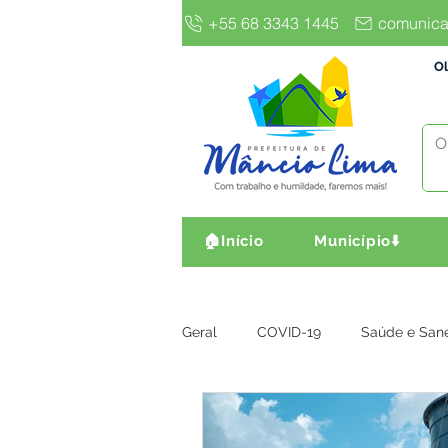
+55 68 3343 1445
comunica
Ol
🏠Início
Município⬇️
Geral
COVID-19
Saúde e San
Gestão e Finanças
Infra, Obr