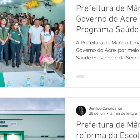
Prefeitura de Mâ
Governo do Acre 
Programa Saúde 
comunidade Pent
A Prefeitura de Mâncio Lim
Governo do Acre, por meio 
Saúde (Sesacre) e da Secre
Ambiente (Sema), realizou n
mais uma edição do Progra
Comunidade Paraná Penteco
Relevante Interesse Ecológi
A ação aconteceu na Escola
de Alencar e reuniu uma am
Jenildo Cavalcante
saúde, cidadania
26 de jun
4 min de leitura
Prefeitura de Mâ
reforma da Esco