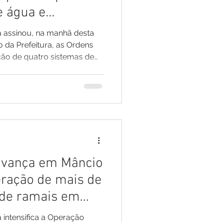
e água e
de 14 mil
a assinou, na manhã desta
io da Prefeitura, as Ordens
ção de quatro sistemas de
irão transformar a
nte 14 mil moradores dos
 Vidal, José Martins e São
jacentes. A solenidade
ecretários municipais,
nitárias, presidentes de
avança em Mâncio
ração de mais de
 de ramais em
rabalho
 intensifica a Operação