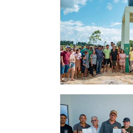
Meio Ambiente
Concursos
Datas Comemorativas
POSS
Convênios e Parcerias
Licita
Saúde
Vigilãncia Sanitária