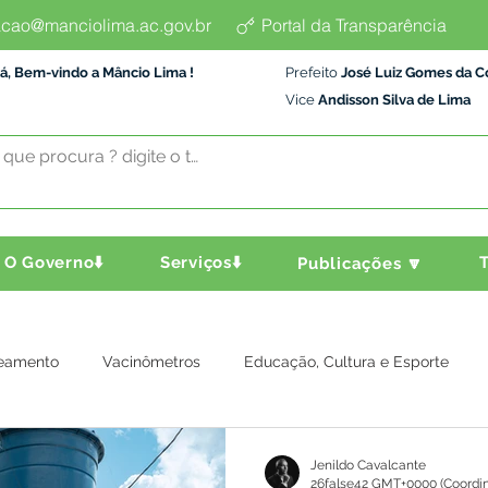
cao@manciolima.ac.gov.br
Portal da Transparência
á, Bem-vindo a Mâncio Lima !
Prefeito
José Luiz Gomes da C
Vice
Andisson Silva de Lima
O Governo⬇️
Serviços⬇️
T
Publicações 🔽
eamento
Vacinômetros
Educação, Cultura e Esporte
a e Transporte
Assistência Social
Comunidade
Agric
Jenildo Cavalcante
26false42 GMT+0000 (Coordin