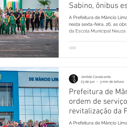
Sabino, ônibus es
escolares para a
A Prefeitura de Mâncio Lim
municipal
nesta sexta-feira, 26, as o
da Escola Municipal Neuza 
no Bairro da Cobal. A solen
servidores, alunos, pais, r
presidente da Câmara Munic
e moradores da comunidad
importante investimento d
pública. Além da inauguraç
Jenildo Cavalcante
Prefeitura real
23 de jun
3 min de leitura
Prefeitura de Mâ
ordem de serviço
revitalização da 
implantação de p
A Prefeitura de Mâncio Lima