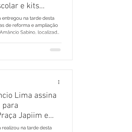
colar e kits
lunos da rede
a entregou na tarde desta
bras de reforma e ampliação
Amâncio Sabino, localizada
idade reuniu autoridades,
esponsáveis, vereadores, o
ipal, secretários municipais
e, celebrando mais um
a gestão na educação
ão da unidade escolar, a
ncio Lima assina
 para
Praça Japiim e
onto para táxis
 realizou na tarde desta