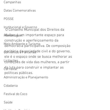
Campanhas
Datas Comemorativas
POSSE
Institucional e Governo
 O Conselho Municipal dos Direitos da 
Mulher é um importante espaço para 
Homenagem
construção e aperfeiçoamento da 
Meio Ambiente e Turismo
democracia participativa. De composição 
paritária da sociedade civil e do governo, 
Convênios e Parcerias
ele é o espaço onde se busca melhorar as 
Licitações
condições de vida das mulheres, a partir 
da luta para construir e implantar as 
Carnaval
políticas públicas.
Administração e Planejamento
Cidadania
Festival do Coco
Saúde