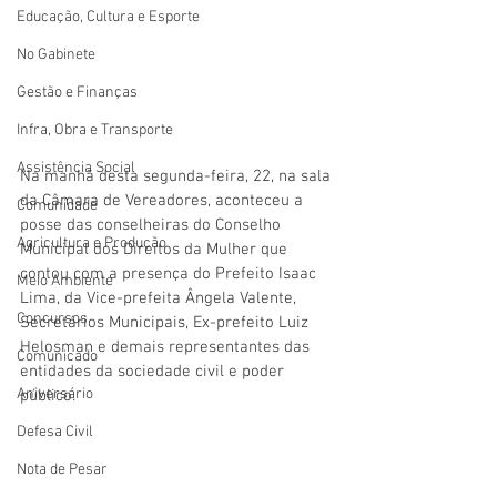
Educação, Cultura e Esporte
No Gabinete
Gestão e Finanças
Infra, Obra e Transporte
Assistência Social
Na manhã desta segunda-feira, 22, na sala 
da Câmara de Vereadores, aconteceu a 
Comunidade
posse das conselheiras do Conselho 
Agricultura e Produção
Municipal dos Direitos da Mulher que 
contou com a presença do Prefeito Isaac 
Meio Ambiente
Lima, da Vice-prefeita Ângela Valente, 
Concursos
Secretários Municipais, Ex-prefeito Luiz 
Helosman e demais representantes das 
Comunicado
entidades da sociedade civil e poder 
Aniversário
público.
Defesa Civil
Nota de Pesar