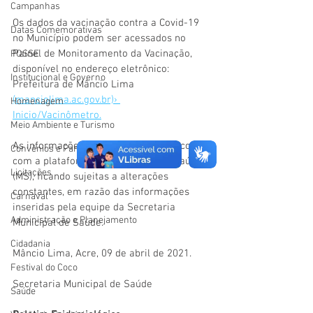
Campanhas
Os dados da vacinação contra a Covid-19 
Datas Comemorativas
no Município podem ser acessados no 
Painel de Monitoramento da Vacinação, 
POSSE
disponível no endereço eletrônico: 
Institucional e Governo
Prefeitura de Mâncio Lima 
(manciolima.ac.gov.br)› 
Homenagem
Inicio/Vacinômetro.
Meio Ambiente e Turismo
As informações são atualizadas de acordo 
Convênios e Parcerias
com a plataforma do Ministério da Saúde 
Licitações
(MS), ficando sujeitas a alterações 
constantes, em razão das informações 
Carnaval
inseridas pela equipe da Secretaria 
Administração e Planejamento
Municipal de Saúde. 
Cidadania
Mâncio Lima, Acre, 09 de abril de 2021.
Festival do Coco
Secretaria Municipal de Saúde
Saúde