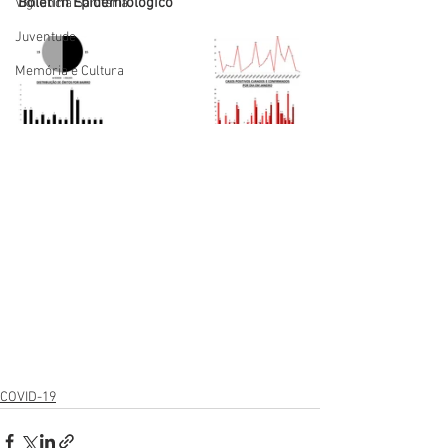
Boletim Epidemiológico
Vigilãncia Sanitária
Juventude
Memória e Cultura
COVID-19