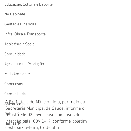
Educação, Cultura e Esporte
No Gabinete
Gestão e Finanças
Infra, Obra e Transporte
Assistência Social
Comunidade
Agricultura e Produção
Meio Ambiente
Concursos
Comunicado
A Prefeitura de Mâncio Lima, por meio da 
Aniversário
Secretaria Municipal de Saúde, informa o 
Defesa Civil
registro de 02 novos casos positivos de 
infecção pela  COVID-19, conforme boletim 
Nota de Pesar
desta sexta-feira, 09 de abril. 