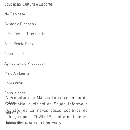
Educação, Cultura e Esporte
No Gabinete
Gestão e Finanças
Infra, Obra e Transporte
Assistência Social
Comunidade
Agricultura e Produção
Meio Ambiente
Concursos
Comunicado
A Prefeitura de Mâncio Lima, por meio da 
Aniversário
Secretaria Municipal de Saúde, informa o 
registro de 02 novos casos positivos de 
Defesa Civil
infecção pela  COVID-19, conforme boletim 
Nota de Pesar
desta sexta-feira, 07 de maio. 