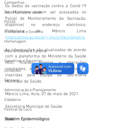
Campanhas
Os dados da vacinação contra a Covid-19 
no Município podem ser acessados no 
Datas Comemorativas
Painel de Monitoramento da Vacinação, 
POSSE
disponível no endereço eletrônico: 
Prefeitura de Mâncio Lima 
Institucional e Governo
(manciolima.ac.gov.br)› Inicio/Vacinômetro.
Homenagem
As informações são atualizadas de acordo 
Meio Ambiente e Turismo
com a plataforma do Ministério da Saúde 
Convênios e Parcerias
(MS), ficando sujeitas a alterações 
constantes, em razão das informações 
Licitações
inseridas pela equipe da Secretaria 
Carnaval
Municipal de Saúde. 
Administração e Planejamento
Mâncio Lima, Acre, 07 de maio de 2021.
Cidadania
Secretaria Municipal de Saúde
Festival do Coco
Boletim Epidemiológico
Saúde