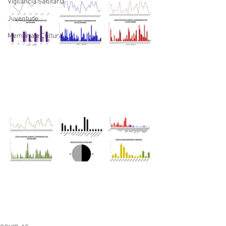
Vigilãncia Sanitária
Juventude
Memória e Cultura