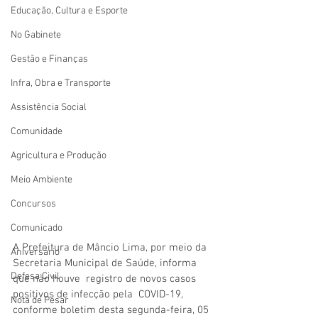
Educação, Cultura e Esporte
No Gabinete
Gestão e Finanças
Infra, Obra e Transporte
Assistência Social
Comunidade
Agricultura e Produção
Meio Ambiente
Concursos
Comunicado
A Prefeitura de Mâncio Lima, por meio da 
Aniversário
Secretaria Municipal de Saúde, informa 
Defesa Civil
que não houve  registro de novos casos 
positivos de infecção pela  COVID-19, 
Nota de Pesar
conforme boletim desta segunda-feira, 05 