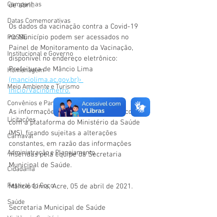
Campanhas
de abril. 
Datas Comemorativas
Os dados da vacinação contra a Covid-19 
no Município podem ser acessados no 
POSSE
Painel de Monitoramento da Vacinação, 
Institucional e Governo
disponível no endereço eletrônico: 
Prefeitura de Mâncio Lima 
Homenagem
(manciolima.ac.gov.br)› 
Meio Ambiente e Turismo
Inicio/Vacinômetro.
Convênios e Parcerias
As informações são atualizadas de acordo 
Licitações
com a plataforma do Ministério da Saúde 
(MS), ficando sujeitas a alterações 
Carnaval
constantes, em razão das informações 
Administração e Planejamento
inseridas pela equipe da Secretaria 
Municipal de Saúde. 
Cidadania
Festival do Coco
Mâncio Lima, Acre, 05 de abril de 2021.
Saúde
Secretaria Municipal de Saúde