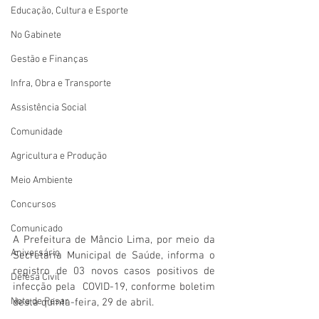
Educação, Cultura e Esporte
No Gabinete
Gestão e Finanças
Infra, Obra e Transporte
Assistência Social
Comunidade
Agricultura e Produção
Meio Ambiente
Concursos
Comunicado
A Prefeitura de Mâncio Lima, por meio da 
Aniversário
Secretaria Municipal de Saúde, informa o 
registro de 03 novos casos positivos de 
Defesa Civil
infecção pela  COVID-19, conforme boletim 
Nota de Pesar
desta quinta-feira, 29 de abril. 