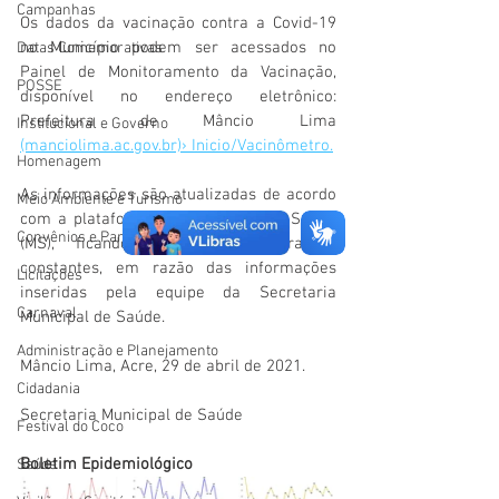
Campanhas
Os dados da vacinação contra a Covid-19 
no Município podem ser acessados no 
Datas Comemorativas
Painel de Monitoramento da Vacinação, 
POSSE
disponível no endereço eletrônico: 
Prefeitura de Mâncio Lima 
Institucional e Governo
(manciolima.ac.gov.br)› Inicio/Vacinômetro.
Homenagem
As informações são atualizadas de acordo 
Meio Ambiente e Turismo
com a plataforma do Ministério da Saúde 
Convênios e Parcerias
(MS), ficando sujeitas a alterações 
constantes, em razão das informações 
Licitações
inseridas pela equipe da Secretaria 
Carnaval
Municipal de Saúde. 
Administração e Planejamento
Mâncio Lima, Acre, 29 de abril de 2021.
Cidadania
Secretaria Municipal de Saúde
Festival do Coco
Boletim Epidemiológico
Saúde