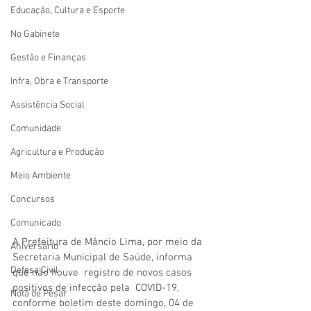
Educação, Cultura e Esporte
No Gabinete
Gestão e Finanças
Infra, Obra e Transporte
Assistência Social
Comunidade
Agricultura e Produção
Meio Ambiente
Concursos
Comunicado
A Prefeitura de Mâncio Lima, por meio da 
Aniversário
Secretaria Municipal de Saúde, informa 
Defesa Civil
que não houve  registro de novos casos 
positivos de infecção pela  COVID-19, 
Nota de Pesar
conforme boletim deste domingo, 04 de 