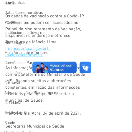
Campanhas
abril. 
Datas Comemorativas
Os dados da vacinação contra a Covid-19 
no Município podem ser acessados no 
POSSE
Painel de Monitoramento da Vacinação, 
Institucional e Governo
disponível no endereço eletrônico: 
Prefeitura de Mâncio Lima 
Homenagem
(manciolima.ac.gov.br)› 
Meio Ambiente e Turismo
Inicio/Vacinômetro.
Convênios e Parcerias
As informações são atualizadas de acordo 
Licitações
com a plataforma do Ministério da Saúde 
(MS), ficando sujeitas a alterações 
Carnaval
constantes, em razão das informações 
Administração e Planejamento
inseridas pela equipe da Secretaria 
Municipal de Saúde. 
Cidadania
Festival do Coco
Mâncio Lima, Acre, 04 de abril de 2021.
Saúde
Secretaria Municipal de Saúde