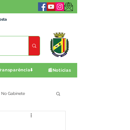
osta
ransparência⬇️
📰Notícias
No Gabinete
ultura e Produção