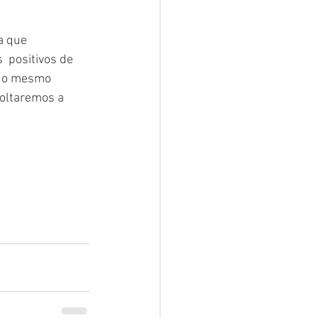
sar
Campanhas
a que 
 positivos de 
 do mesmo 
e e Turismo
voltaremos a 
nia
Festival do Coco