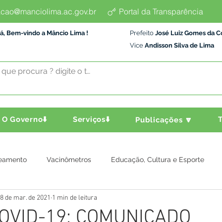
cao@manciolima.ac.gov.br
Portal da Transparência
á, Bem-vindo a Mâncio Lima !
Prefeito
José Luiz Gomes da C
Vice
Andisson Silva de Lima
O Governo⬇️
Serviços⬇️
T
Publicações 🔽
eamento
Vacinômetros
Educação, Cultura e Esporte
8 de mar. de 2021
1 min de leitura
a e Transporte
Assistência Social
Comunidade
Agric
COVID-19: COMUNICADO