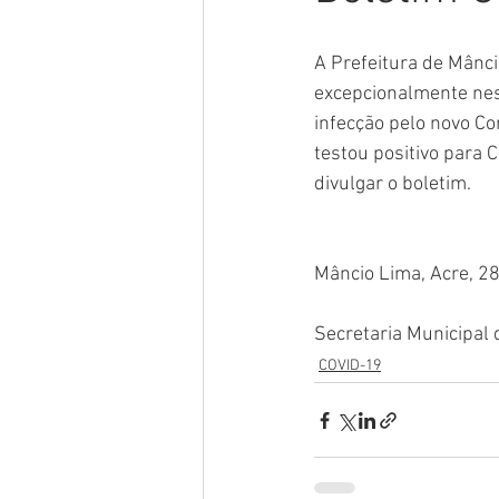
Meio Ambiente
Concursos
A Prefeitura de Mânci
excepcionalmente nes
infecção pelo novo Co
Datas Comemorativas
POSS
testou positivo para 
divulgar o boletim. 
Convênios e Parcerias
Licita
Mâncio Lima, Acre, 2
Saúde
Vigilãncia Sanitária
Secretaria Municipal
COVID-19