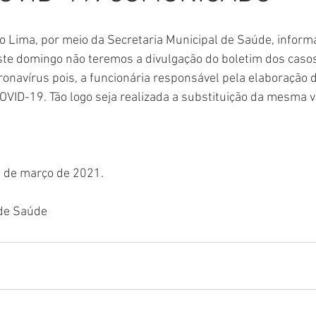
Comunicado
Aniversário
Defesa Civil
Nota de Pe
o Lima, por meio da Secretaria Municipal de Saúde, inform
te domingo não teremos a divulgação do boletim dos casos 
ronavírus pois, a funcionária responsável pela elaboração
E
Institucional e Governo
Homenagem
Meio Ambient
COVID-19. Tão logo seja realizada a substituição da mesma 
ções
Carnaval
Administração e Planejamento
Cidada
8 de março de 2021.
 de Saúde