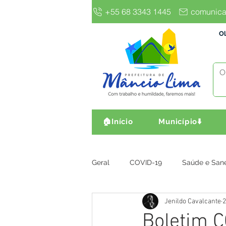
+55 68 3343 1445
comunica
Ol
🏠Início
Município⬇️
Geral
COVID-19
Saúde e San
Jenildo Cavalcante
2
Gestão e Finanças
Infra, Obr
Boletim 