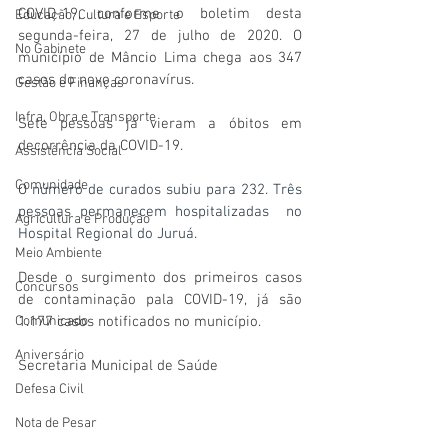
COVID-19, conforme o boletim desta 
Educação, Cultura e Esporte
segunda-feira, 27 de julho de 2020. O 
No Gabinete
município de Mâncio Lima chega aos 347 
casos do novo coronavírus.
Gestão e Finanças
Infra, Obra e Transporte
Sete pessoas já vieram a óbitos em 
decorrência da COVID-19. 
Assistência Social
Comunidade
O número de curados subiu para 232. Três 
pessoas permanecem hospitalizadas  no 
Agricultura e Produção
Hospital Regional do Juruá.
Meio Ambiente
Desde o surgimento dos primeiros casos 
Concursos
de contaminação pala COVID-19, já são 
Comunicado
1.177 casos notificados no município.
Aniversário
Secretaria Municipal de Saúde
Defesa Civil
Nota de Pesar