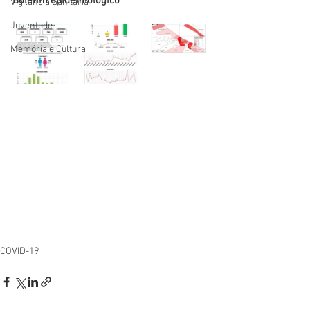
Boletim epidemiológico
Vigilãncia Sanitária
Juventude
Memória e Cultura
COVID-19