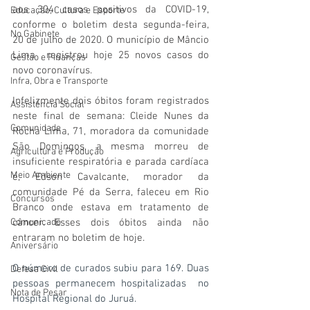
aos 304 casos positivos da COVID-19, 
Educação, Cultura e Esporte
conforme o boletim desta segunda-feira, 
No Gabinete
20 de julho de 2020. O município de Mâncio 
Lima  registrou hoje 25 novos casos do 
Gestão e Finanças
novo coronavírus.
Infra, Obra e Transporte
Infelizmente dois óbitos foram registrados 
Assistência Social
neste final de semana: Cleide Nunes da 
Comunidade
Rocha Lima, 71, moradora da comunidade 
São Domingos, a mesma morreu de 
Agricultura e Produção
insuficiente respiratória e parada cardíaca 
Meio Ambiente
e, Edson Cavalcante, morador da 
comunidade Pé da Serra, faleceu em Rio 
Concursos
Branco onde estava em tratamento de 
Comunicado
câncer. Esses dois óbitos ainda não 
entraram no boletim de hoje.
Aniversário
O número de curados subiu para 169. Duas 
Defesa Civil
pessoas permanecem hospitalizadas  no 
Nota de Pesar
Hospital Regional do Juruá.