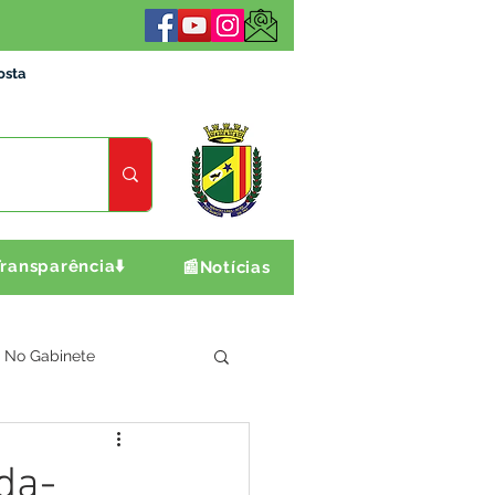
osta
ransparência⬇️
📰Notícias
No Gabinete
ultura e Produção
da-