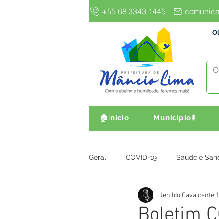
+55 68 3343 1445
comunica
Ol
🏠Início
Município⬇️
Geral
COVID-19
Saúde e San
Jenildo Cavalcante
1
Gestão e Finanças
Infra, Obr
Boletim C