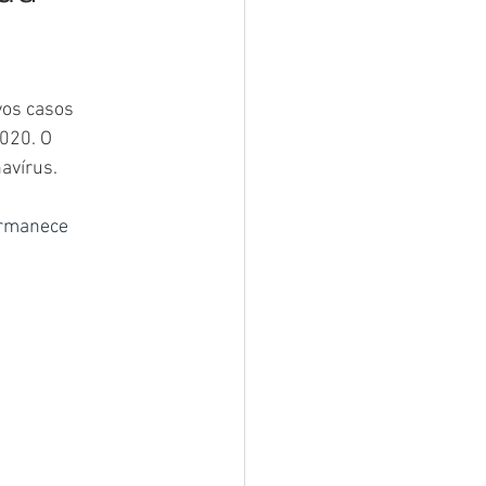
sar
Campanhas
vos casos 
e e Turismo
020. O 
avírus.
nia
Festival do Coco
ermanece 