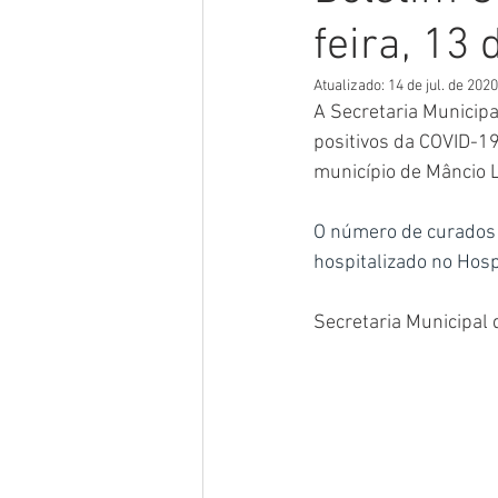
feira, 13 
Meio Ambiente
Concursos
Atualizado:
14 de jul. de 2020
A Secretaria Municip
Datas Comemorativas
POSS
positivos da COVID-19
município de Mâncio 
Convênios e Parcerias
Licita
O número de curados 
hospitalizado no Hosp
Saúde
Vigilãncia Sanitária
Secretaria Municipal