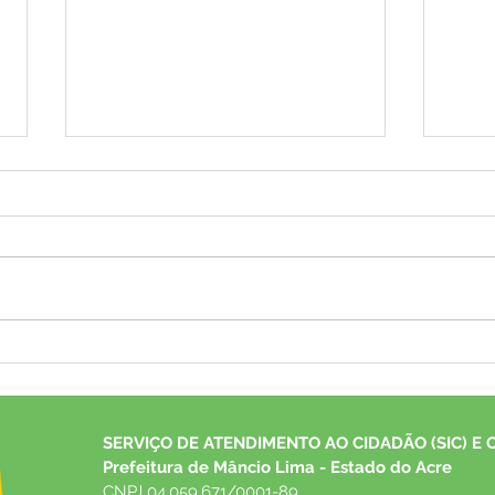
Arraiá da Saúde Itinerante
Pref
apresenta quadrilha junina e
conv
realiza diversos atendimentos
anos 
em saúde
contr
SERVIÇO DE ATENDIMENTO AO CIDADÃO (SIC) E 
Prefeitura de Mâncio Lima - Estado do Acre
CNPJ 04.059.671/0001-89