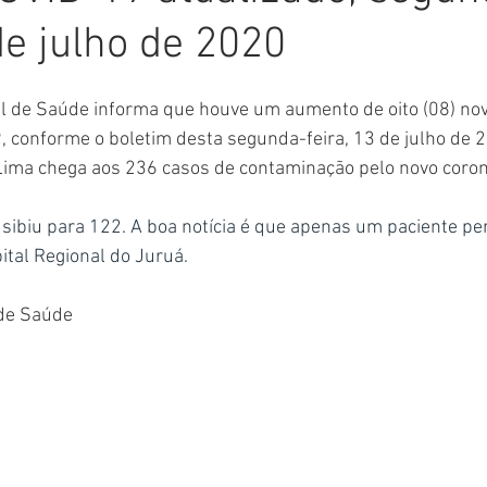
de julho de 2020
Comunicado
Aniversário
Defesa Civil
Nota de Pe
al de Saúde informa que houve um aumento de oito (08) no
E
Institucional e Governo
Homenagem
Meio Ambient
, conforme o boletim desta segunda-feira, 13 de julho de 2
Lima chega aos 236 casos de contaminação pelo novo coron
ções
Carnaval
Administração e Planejamento
Cidada
sibiu para 122. A boa notícia é que apenas um paciente p
ital Regional do Juruá.
 de Saúde