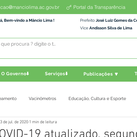
cao@manciolima.ac.gov.br
Portal da Transparência
á, Bem-vindo a Mâncio Lima !
Prefeito
José Luiz Gomes da C
Vice
Andisson Silva de Lima
O Governo⬇️
Serviços⬇️
T
Publicações 🔽
eamento
Vacinômetros
Educação, Cultura e Esporte
3 de jul. de 2020
1 min de leitura
a e Transporte
Assistência Social
Comunidade
Agric
OVID-19 atualizado, segun