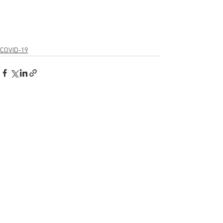
COVID-19
Ver tudo
Posts recentes