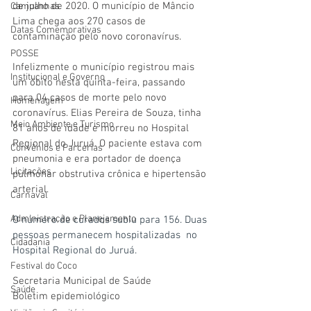
de julho de 2020. O município de Mâncio 
Campanhas
Lima chega aos 270 casos de 
Datas Comemorativas
contaminação pelo novo coronavírus.
POSSE
Infelizmente o município registrou mais 
Institucional e Governo
um óbito nesta quinta-feira, passando 
para 04 casos de morte pelo novo 
Homenagem
coronavírus. Elias Pereira de Souza, tinha 
Meio Ambiente e Turismo
81 anos de idade e morreu no Hospital 
Regional do Juruá. O paciente estava com 
Convênios e Parcerias
pneumonia e era portador de doença 
Licitações
pulmonar obstrutiva crônica e hipertensão 
arterial.  
Carnaval
Administração e Planejamento
O número de curados subiu para 156. Duas 
pessoas permanecem hospitalizadas  no 
Cidadania
Hospital Regional do Juruá.
Festival do Coco
Secretaria Municipal de Saúde
Saúde
Boletim epidemiológico