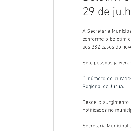
29 de jul
Meio Ambiente
Concursos
A Secretaria Municip
Datas Comemorativas
POSS
conforme o boletim d
aos 382 casos do nov
Convênios e Parcerias
Licita
Sete pessoas já viera
O número de curados
Saúde
Vigilãncia Sanitária
Regional do Juruá.
Desde o surgimento 
notificados no municí
Secretaria Municipal