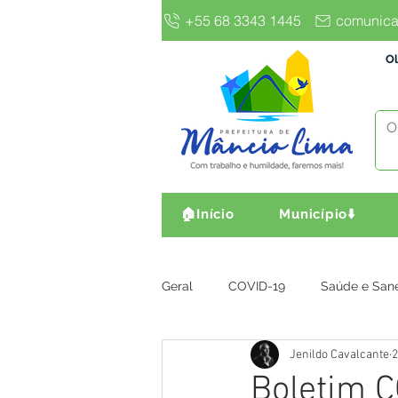
+55 68 3343 1445
comunica
Ol
🏠Início
Município⬇️
Geral
COVID-19
Saúde e San
Jenildo Cavalcante
2
Gestão e Finanças
Infra, Obr
Boletim C