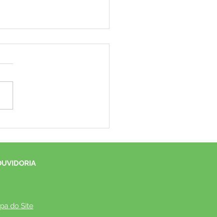
eitura de Mâncio Lima
oca pessoas acima de 50
para 4ª dose da vacina
a a Covid-19
OUVIDORIA
pa do Site