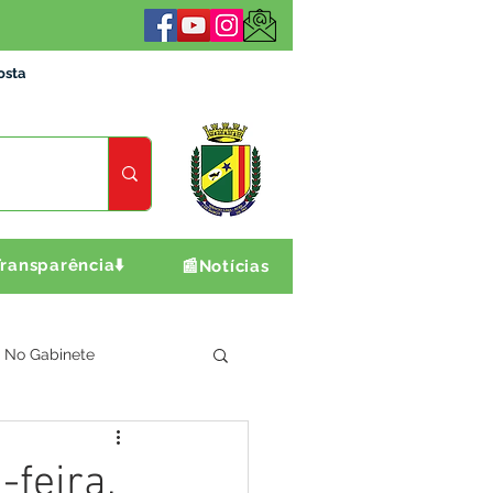
osta
ransparência⬇️
📰Notícias
No Gabinete
ultura e Produção
-feira,