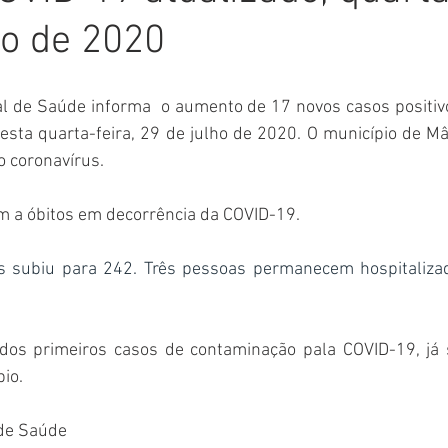
ho de 2020
Comunicado
Aniversário
Defesa Civil
Nota de Pe
al de Saúde informa  o aumento de 17 novos casos positivo
E
Institucional e Governo
Homenagem
Meio Ambient
esta quarta-feira, 29 de julho de 2020. O município de Mâ
o coronavírus.
ções
Carnaval
Administração e Planejamento
Cidada
m a óbitos em decorrência da COVID-19. 
 subiu para 242. Três pessoas permanecem hospitalizada
dos primeiros casos de contaminação pala COVID-19, já 
pio.
 de Saúde