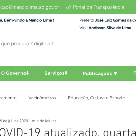
cao@manciolima.ac.gov.br
Portal da Transparência
á, Bem-vindo a Mâncio Lima !
Prefeito
José Luiz Gomes da C
Vice
Andisson Silva de Lima
O Governo⬇️
Serviços⬇️
T
Publicações 🔽
eamento
Vacinômetros
Educação, Cultura e Esporte
9 de jul. de 2020
1 min de leitura
a e Transporte
Assistência Social
Comunidade
Agric
OVID-19 atualizado, quarta