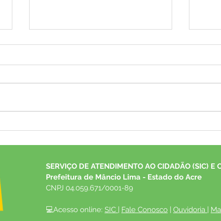
Arraiá da Saúde Itinerante
Pref
apresenta quadrilha junina e
conv
realiza diversos atendimentos
anos 
em saúde
contr
SERVIÇO DE ATENDIMENTO AO CIDADÃO (SIC) E 
Prefeitura de Mâncio Lima - Estado do Acre
CNPJ 04.059.671/0001-89
💻Acesso online: 
SIC 
| 
Fale Conosco
 | 
Ouvidoria
| 
Ma