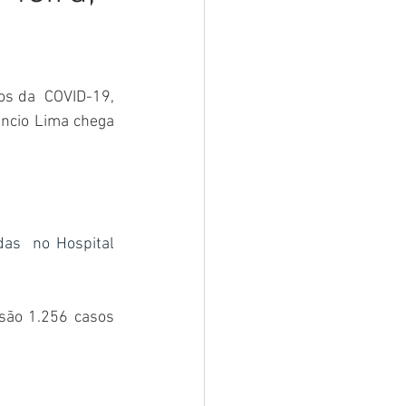
sar
Campanhas
s da  COVID-19, 
e e Turismo
ncio Lima chega 
nia
Festival do Coco
s  no Hospital 
são 1.256 casos 