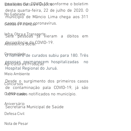
positivos da  COVID-19, conforme o boletim 
Educação, Cultura e Esporte
desta quarta-feira, 22 de julho de 2020. O 
No Gabinete
município de Mâncio Lima chega aos 311 
casos do novo coronavírus.
Gestão e Finanças
Infra, Obra e Transporte
Sete pessoas já vieram a óbitos em 
decorrência da COVID-19. 
Assistência Social
Comunidade
O número de curados subiu para 180. Três 
pessoas permanecem hospitalizadas  no 
Agricultura e Produção
Hospital Regional do Juruá.
Meio Ambiente
Desde o surgimento dos primeiros casos 
Concursos
de contaminação pala COVID-19, já são 
Comunicado
1.099 casos notificados no município.
Aniversário
Secretaria Municipal de Saúde
Defesa Civil
Nota de Pesar