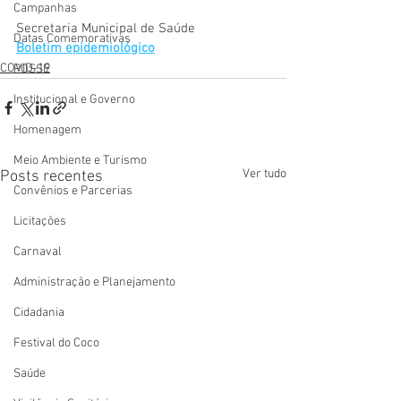
Campanhas
Secretaria Municipal de Saúde
Datas Comemorativas
Boletim epidemiológico
COVID-19
POSSE
Institucional e Governo
Homenagem
Meio Ambiente e Turismo
Ver tudo
Posts recentes
Convênios e Parcerias
Licitações
Carnaval
Administração e Planejamento
Cidadania
Festival do Coco
Saúde