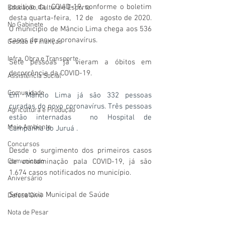
positivo da  COVID-19, conforme o boletim 
Educação, Cultura e Esporte
desta quarta-feira,  12 de   agosto de 2020. 
No Gabinete
O município de Mâncio Lima chega aos 536 
casos do novo coronavírus.
Gestão e Finanças
Infra, Obra e Transporte
Sete pessoas já vieram a óbitos em 
decorrência da COVID-19. 
Assistência Social
Comunidade
Em Mâncio Lima já são 332 pessoas 
curadas do novo coronavírus. Três pessoas 
Agricultura e Produção
estão internadas  no Hospital de 
Meio Ambiente
Campanha do Juruá .
Concursos
Desde o surgimento dos primeiros casos 
Comunicado
de contaminação pala COVID-19, já são 
1.674 casos notificados no município.
Aniversário
Secretaria Municipal de Saúde
Defesa Civil
Nota de Pesar