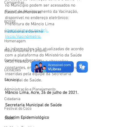
Campanhas
no Município podem ser acessados no 
Painel de Monitoramento da Vacinação, 
Datas Comemorativas
disponível no endereço eletrônico: 
POSSE
Prefeitura de Mâncio Lima 
(manciolima.ac.gov.br)› 
Institucional e Governo
Inicio/Vacinômetro.
Homenagem
As informações são atualizadas de acordo 
Meio Ambiente e Turismo
com a plataforma do Ministério da Saúde 
Convênios e Parcerias
(MS), ficando sujeitas a alterações 
constantes, em razão das informações 
Licitações
inseridas pela equipe da Secretaria 
Carnaval
Municipal de Saúde. 
Administração e Planejamento
Mâncio Lima, Acre, 26 de julho de 2021.
Cidadania
Secretaria Municipal de Saúde
Festival do Coco
Boletim Epidemiológico
Saúde