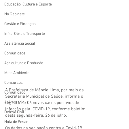
Educação, Cultura e Esporte
No Gabinete
Gestão e Finanças
Infra, Obra e Transporte
Assistência Social
Comunidade
Agricultura e Produção
Meio Ambiente
Concursos
A Prefeitura de Mâncio Lima, por meio da 
Comunicado
Secretaria Municipal de Saúde, informa o 
Aniversário
registro de 06 novos casos positivos de 
infecção pela  COVID-19, conforme boletim 
Defesa Civil
desta segunda-feira, 26 de julho. 
Nota de Pesar
Os dados da vacinação contra a Covid-19 