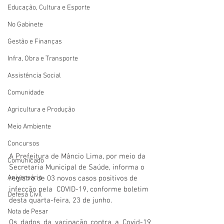
Educação, Cultura e Esporte
No Gabinete
Gestão e Finanças
Infra, Obra e Transporte
Assistência Social
Comunidade
Agricultura e Produção
Meio Ambiente
Concursos
A Prefeitura de Mâncio Lima, por meio da 
Comunicado
Secretaria Municipal de Saúde, informa o 
Aniversário
registro de 03 novos casos positivos de 
infecção pela  COVID-19, conforme boletim 
Defesa Civil
desta quarta-feira, 23 de junho. 
Nota de Pesar
Os dados da vacinação contra a Covid-19 