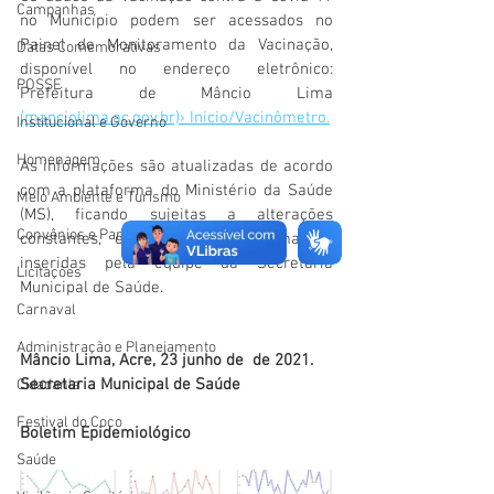
Campanhas
no Município podem ser acessados no 
Painel de Monitoramento da Vacinação, 
Datas Comemorativas
disponível no endereço eletrônico: 
POSSE
Prefeitura de Mâncio Lima 
(manciolima.ac.gov.br)› Inicio/Vacinômetro.
Institucional e Governo
Homenagem
As informações são atualizadas de acordo 
com a plataforma do Ministério da Saúde 
Meio Ambiente e Turismo
(MS), ficando sujeitas a alterações 
Convênios e Parcerias
constantes, em razão das informações 
inseridas pela equipe da Secretaria 
Licitações
Municipal de Saúde. 
Carnaval
Administração e Planejamento
Mâncio Lima, Acre, 23 junho de  de 2021.
Secretaria Municipal de Saúde
Cidadania
Festival do Coco
Boletim Epidemiológico
Saúde