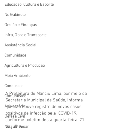
Educação, Cultura e Esporte
No Gabinete
Gestão e Finanças
Infra, Obra e Transporte
Assistência Social
Comunidade
Agricultura e Produção
Meio Ambiente
Concursos
A Prefeitura de Mâncio Lima, por meio da 
Comunicado
Secretaria Municipal de Saúde, informa 
Aniversário
que não houve registro de novos casos 
positivos de infecção pela  COVID-19, 
Defesa Civil
conforme boletim desta quarta-feira, 21 
de julho. 
Nota de Pesar