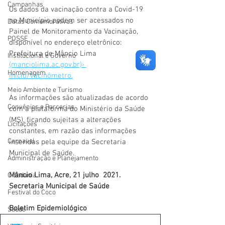
Campanhas
Os dados da vacinação contra a Covid-19 
no Município podem ser acessados no 
Datas Comemorativas
Painel de Monitoramento da Vacinação, 
POSSE
disponível no endereço eletrônico: 
Prefeitura de Mâncio Lima 
Institucional e Governo
(manciolima.ac.gov.br)› 
Homenagem
Inicio/Vacinômetro.
Meio Ambiente e Turismo
As informações são atualizadas de acordo 
Convênios e Parcerias
com a plataforma do Ministério da Saúde 
(MS), ficando sujeitas a alterações 
Licitações
constantes, em razão das informações 
Carnaval
inseridas pela equipe da Secretaria 
Municipal de Saúde. 
Administração e Planejamento
Mâncio Lima, Acre, 21 julho  2021.
Cidadania
Secretaria Municipal de Saúde
Festival do Coco
Boletim Epidemiológico
Saúde