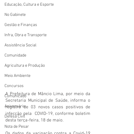
Educação, Cultura e Esporte
No Gabinete
Gestão e Finanças
Infra, Obra e Transporte
Assistência Social
Comunidade
Agricultura e Produção
Meio Ambiente
Concursos
A Prefeitura de Mâncio Lima, por meio da 
Comunicado
Secretaria Municipal de Saúde, informa o 
Aniversário
registro de 03 novos casos positivos de 
infecção pela  COVID-19, conforme boletim 
Defesa Civil
desta terça-feira, 18 de maio. 
Nota de Pesar
Os dados da vacinação contra a Covid-19 