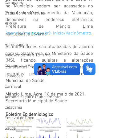
Campanhas
no Município podem ser acessados no 
Painel de Monitoramento da Vacinação, 
Datas Comemorativas
disponível no endereço eletrônico: 
POSSE
Prefeitura de Mâncio Lima 
(manciolima.ac.gov.br)› Inicio/Vacinômetro.
Institucional e Governo
Homenagem
As informações são atualizadas de acordo 
com a plataforma do Ministério da Saúde 
Meio Ambiente e Turismo
(MS), ficando sujeitas a alterações 
Convênios e Parcerias
constantes, em razão das informações 
inseridas pela equipe da Secretaria 
Licitações
Municipal de Saúde. 
Carnaval
Mâncio Lima, Acre, 18 de maio de 2021.
Administração e Planejamento
Secretaria Municipal de Saúde
Cidadania
Boletim Epidemiológico
Festival do Coco
Saúde