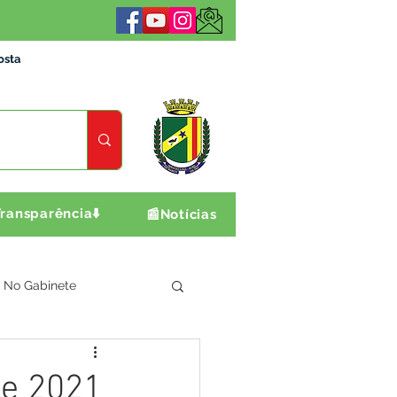
osta
ransparência⬇️
📰Notícias
No Gabinete
ultura e Produção
de 2021