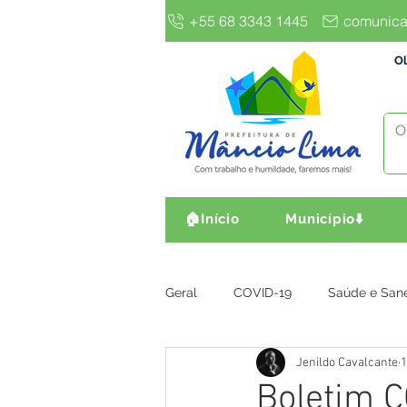
+55 68 3343 1445
comunica
Ol
🏠Início
Município⬇️
Geral
COVID-19
Saúde e San
Jenildo Cavalcante
1
Gestão e Finanças
Infra, Obr
Boletim C