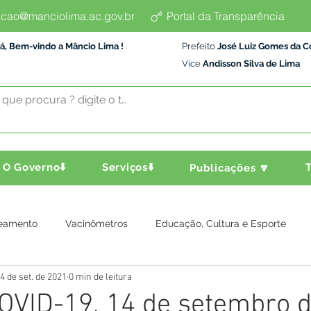
cao@manciolima.ac.gov.br
Portal da Transparência
á, Bem-vindo a Mâncio Lima !
Prefeito
José Luiz Gomes da C
Vice
Andisson Silva de Lima
O Governo⬇️
Serviços⬇️
T
Publicações 🔽
eamento
Vacinômetros
Educação, Cultura e Esporte
4 de set. de 2021
0 min de leitura
a e Transporte
Assistência Social
Comunidade
Agric
OVID-19, 14 de setembro 