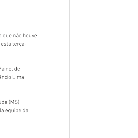
a que não houve 
desta terça-
ainel de 
âncio Lima 
úde (MS), 
la equipe da 