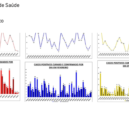
 de Saúde
co