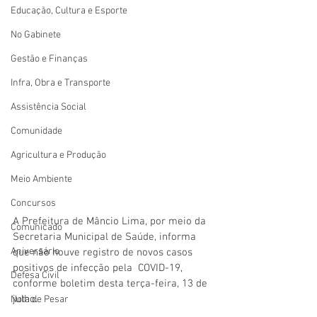
Educação, Cultura e Esporte
No Gabinete
Gestão e Finanças
Infra, Obra e Transporte
Assistência Social
Comunidade
Agricultura e Produção
Meio Ambiente
Concursos
A Prefeitura de Mâncio Lima, por meio da 
Comunicado
Secretaria Municipal de Saúde, informa 
Aniversário
que não houve registro de novos casos 
positivos de infecção pela  COVID-19, 
Defesa Civil
conforme boletim desta terça-feira, 13 de 
julho. 
Nota de Pesar