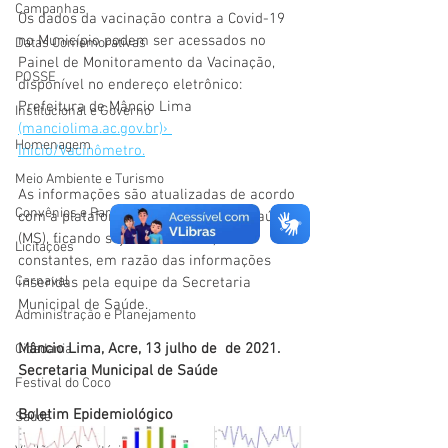
Campanhas
Os dados da vacinação contra a Covid-19 
no Município podem ser acessados no 
Datas Comemorativas
Painel de Monitoramento da Vacinação, 
POSSE
disponível no endereço eletrônico: 
Prefeitura de Mâncio Lima 
Institucional e Governo
(manciolima.ac.gov.br)› 
Homenagem
Inicio/Vacinômetro.
Meio Ambiente e Turismo
As informações são atualizadas de acordo 
Convênios e Parcerias
com a plataforma do Ministério da Saúde 
(MS), ficando sujeitas a alterações 
Licitações
constantes, em razão das informações 
Carnaval
inseridas pela equipe da Secretaria 
Municipal de Saúde. 
Administração e Planejamento
Mâncio Lima, Acre, 13 julho de  de 2021.
Cidadania
Secretaria Municipal de Saúde
Festival do Coco
Boletim Epidemiológico
Saúde