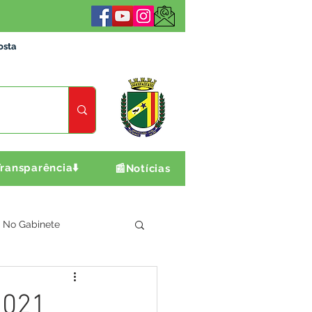
osta
ransparência⬇️
📰Notícias
No Gabinete
ultura e Produção
2021