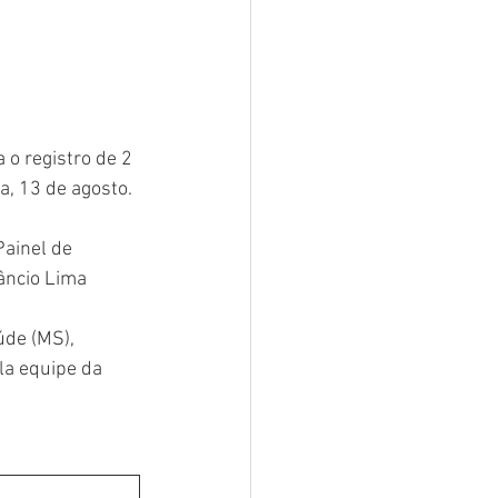
 o registro de 2 
a, 13 de agosto. 
ainel de 
âncio Lima 
úde (MS), 
la equipe da 