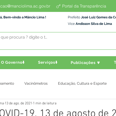
cao@manciolima.ac.gov.br
Portal da Transparência
á, Bem-vindo a Mâncio Lima !
Prefeito
José Luiz Gomes da C
Vice
Andisson Silva de Lima
O Governo⬇️
Serviços⬇️
T
Publicações 🔽
eamento
Vacinômetros
Educação, Cultura e Esporte
ima
13 de ago. de 2021
1 min de leitura
a e Transporte
Assistência Social
Comunidade
Agric
OVID-19, 13 de agosto de 