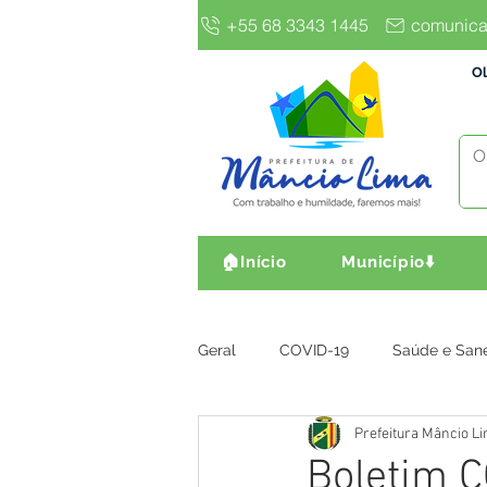
+55 68 3343 1445
comunica
Ol
🏠Início
Município⬇️
Geral
COVID-19
Saúde e San
Prefeitura Mâncio L
Gestão e Finanças
Infra, Obr
Boletim C