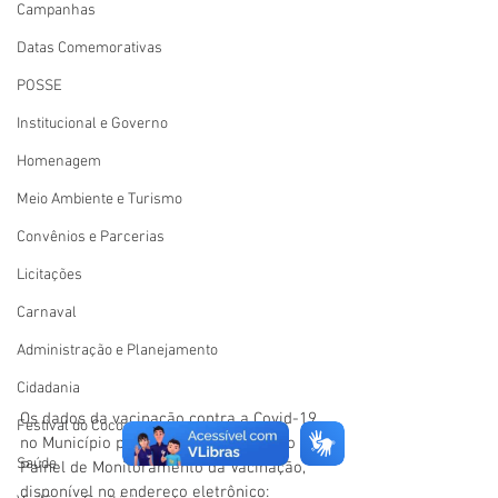
Campanhas
Datas Comemorativas
POSSE
Institucional e Governo
Homenagem
Meio Ambiente e Turismo
Convênios e Parcerias
Licitações
Carnaval
Administração e Planejamento
Cidadania
Os dados da vacinação contra a Covid-19 
Festival do Coco
no Município podem ser acessados no 
Saúde
Painel de Monitoramento da Vacinação, 
disponível no endereço eletrônico: 