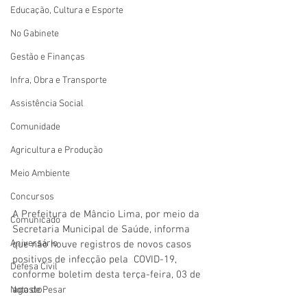
Educação, Cultura e Esporte
No Gabinete
Gestão e Finanças
Infra, Obra e Transporte
Assistência Social
Comunidade
Agricultura e Produção
Meio Ambiente
Concursos
A Prefeitura de Mâncio Lima, por meio da 
Comunicado
Secretaria Municipal de Saúde, informa 
Aniversário
que não houve registros de novos casos 
positivos de infecção pela  COVID-19, 
Defesa Civil
conforme boletim desta terça-feira, 03 de 
agosto. 
Nota de Pesar