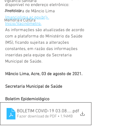
Vigilãncia Sanitária
disponível no endereço eletrônico: 
Juventude
Prefeitura de Mâncio Lima 
(manciolima.ac.gov.br)› 
Memória e Cultura
Inicio/Vacinômetro.
As informações são atualizadas de acordo 
com a plataforma do Ministério da Saúde 
(MS), ficando sujeitas a alterações 
constantes, em razão das informações 
inseridas pela equipe da Secretaria 
Municipal de Saúde. 
Mâncio Lima, Acre, 03 de agosto de 2021.
Secretaria Municipal de Saúde
Boletim Epidemiológico
BOLETIM COVID-19 03.08.21
.pdf
Fazer download de PDF • 1.94MB