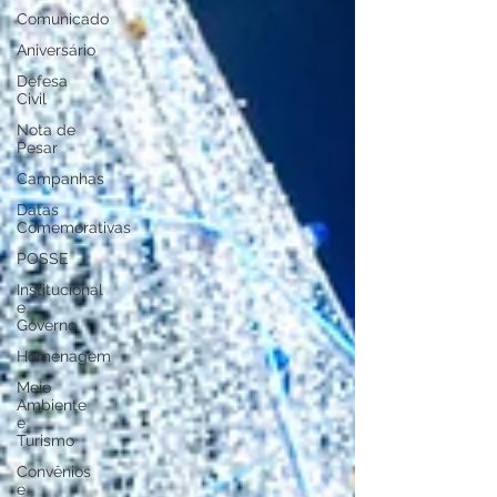
Comunicado
Aniversário
Defesa
Civil
Nota de
Pesar
Campanhas
Datas
Comemorativas
POSSE
Institucional
e
Governo
Homenagem
Meio
Ambiente
e
Turismo
Convênios
e