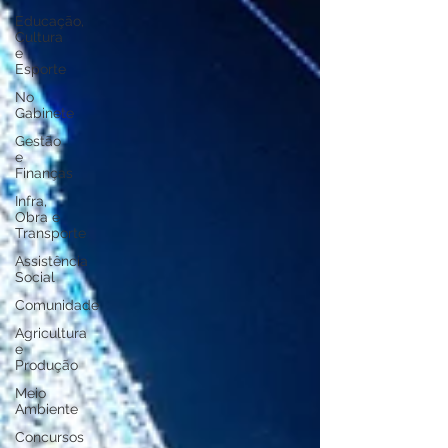
Educação,
Cultura
e
Esporte
No
Gabinete
Gestão
e
Finanças
Infra,
Obra e
Transporte
Assistência
Social
Comunidade
Agricultura
e
Produção
Meio
Ambiente
Concursos