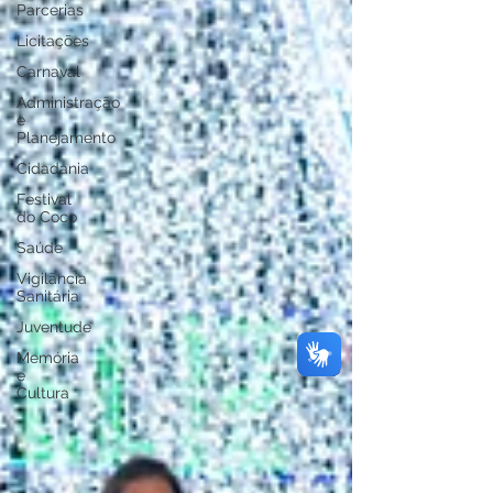
Parcerias
Licitações
Carnaval
Administração
e
Planejamento
Cidadania
Festival
do Coco
Saúde
Vigilãncia
Sanitária
Juventude
Memória
e
Cultura