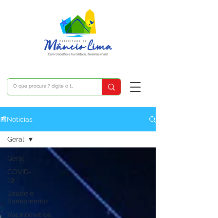
📰Notícias
Geral
Geral
COVID-
19
Saúde e
Saneamento
Vacinômetros