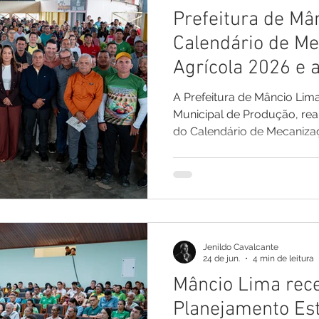
Prefeitura de Mâ
Calendário de M
Agrícola 2026 e 
investimentos par
A Prefeitura de Mâncio Lima
produção rural
Municipal de Produção, real
do Calendário de Mecanizaç
manhã desta sexta-feira, 2
José Macedo, marcando o i
apoio aos produtores rurais
solenidade, também foi dado
Programa de Aquisição de 
pelo Governo do Estado, po
Jenildo Cavalcante
Estado de Agricultura.
24 de jun.
4 min de leitura
Mâncio Lima rece
Planejamento Est