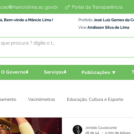
cao@manciolima.ac.gov.br
Portal da Transparência
á, Bem-vindo a Mâncio Lima !
Prefeito
José Luiz Gomes da C
Vice
Andisson Silva de Lima
O Governo⬇️
Serviços⬇️
T
Publicações 🔽
eamento
Vacinômetros
Educação, Cultura e Esporte
a e Transporte
Assistência Social
Comunidade
Agric
Jenildo Cavalcante
28 de jul.
2 min de leitura