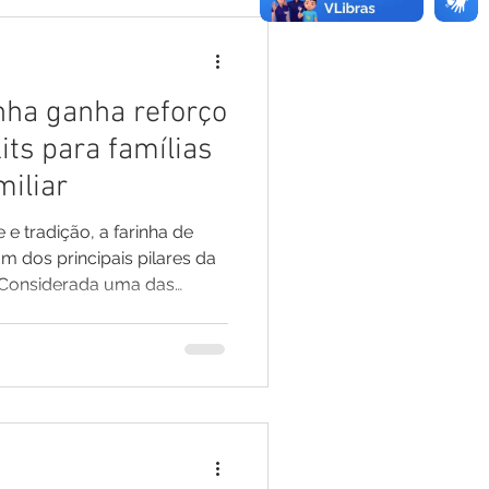
al consiga competir com
imizando o tempo e
. Tecnologia
nha ganha reforço
its para famílias
miliar
e tradição, a farinha de
 dos principais pilares da
 Considerada uma das
ção do município chega a
eladas por ano, resultado
 famílias que mantêm viva
e gerações. Embora outras
café e a fruticultura,
 mercados, a mandiocultura