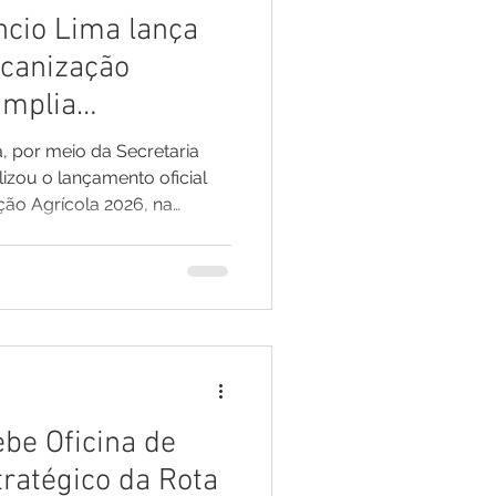
ncio Lima lança
ecanização
amplia
a fortalecer a
, por meio da Secretaria
izou o lançamento oficial
ão Agrícola 2026, na
6, no Mercado Municipal
nício de mais uma etapa de
 do município. Durante a
 o pontapé inicial ao
Alimentos (PAA), executado
r meio da Secretaria de
be Oficina de
ratégico da Rota