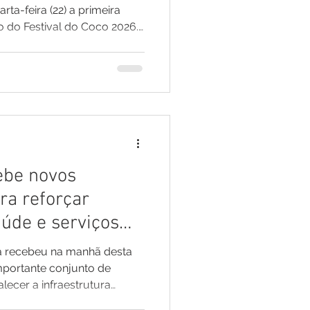
ta-feira (22) a primeira
o do Festival do Coco 2026.
, um dos principais nomes da
erá o responsável por
 evento, que acontecerá
tembro, no Complexo
uma voz marcante e de um
s em todo o Brasil, Neto
ebe novos
ra reforçar
aúde e serviços
ma recebeu na manhã desta
lecer a infraestrutura
os e o atendimento à