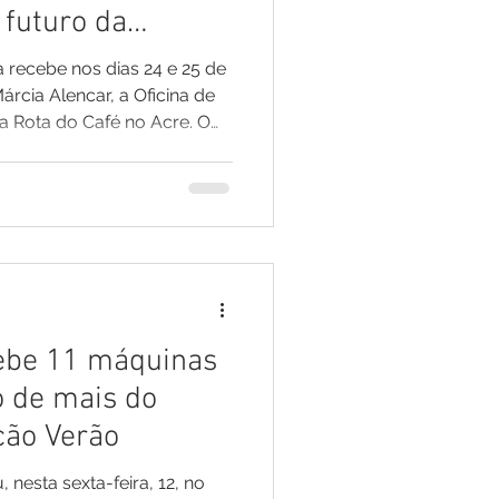
 futuro da
ale do Juruá
 recebe nos dias 24 e 25 de
árcia Alencar, a Oficina de
a Rota do Café no Acre. O
 oficial na manhã desta
res rurais, cooperativas,
 públicas e privadas, além
cípios de Mâncio Lima,
s Alves, com o objetivo de
nvolvimento para fortalecer
ebe 11 máquinas
o de mais do
ão Verão
, nesta sexta-feira, 12, no