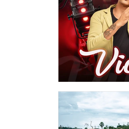
Meio Ambiente
Concursos
Datas Comemorativas
POSS
Convênios e Parcerias
Licita
Saúde
Vigilãncia Sanitária