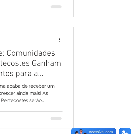
investimentos estão duas
es e um ônibus para a área
acidade de trabalho do
regadeiras fazem parte do
ebido por Mâncio Lima no
de: Comunidades
ntecostes Ganham
tos para a
Lima acaba de receber um
rescer ainda mais! As
 Pentecostes serão
da de novos equipamentos
nte para fortalecer e
fé na região. A iniciativa
a dar o suporte necessário