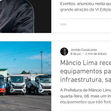
Eventos, anunciou nesta quar
grande atração da VI Ediçã
O cantor baiano Neto Brito
nova geração do arrocha, s
encerrar a programação do
nos dias 25, 26 e 27 de se
Esportivo Totão. Dono de 
repertório que conquista fã
Jenildo Cavalcante
Brito promete levar mui
8 de jul.
2 min de leitura
Mâncio Lima rec
equipamentos pa
infraestrutura, s
públicos
A Prefeitura de Mâncio Li
quarta-feira, 08, mais um importante conjunto de
equipamentos que irão forta
urbana, os serviços públic