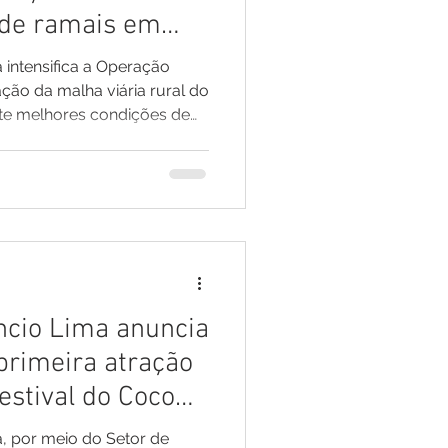
 de ramais em
rabalho
 intensifica a Operação
ão da malha viária rural do
ante melhores condições de
 o escoamento da produção
egurança e qualidade de
dores da zona rural. Os
 meados de julho, logo após
o Ramal do Barão.
abalham simultaneamente
ncio Lima anuncia
primeira atração
estival do Coco
a, por meio do Setor de