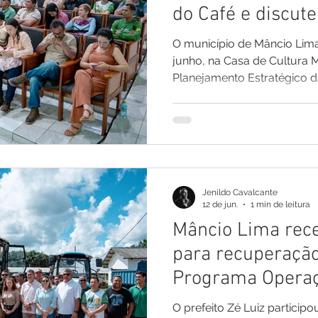
do Café e discute
cafeicultura no V
O município de Mâncio Lima
junho, na Casa de Cultura M
Planejamento Estratégico d
evento, que teve a abertura
quarta-feira, reuniu produto
pesquisadores, instituições
de representantes dos muni
Cruzeiro do Sul e Rodrigue
construir um plano de dese
Jenildo Cavalcante
a ca
12 de jun.
1 min de leitura
Mâncio Lima rec
para recuperaçã
Programa Operaç
O prefeito Zé Luiz participou