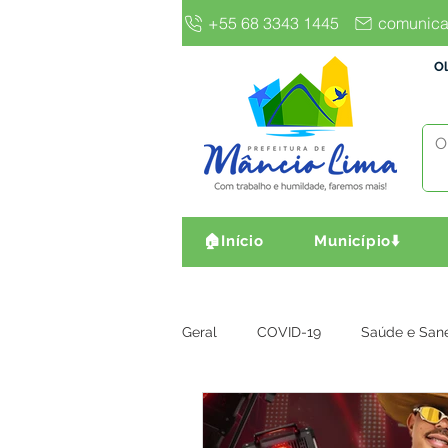
+55 68 3343 1445
comunica
Ol
🏠Início
Município⬇️
Geral
COVID-19
Saúde e San
Gestão e Finanças
Infra, Obr