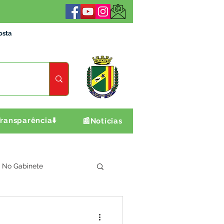
osta
ransparência⬇️
📰Notícias
No Gabinete
ultura e Produção