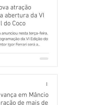
nova atração
sar
Campanhas
a abertura da VI
al do Coco
e e Turismo
 anunciou nesta terça-feira,
rogramação da VI Edição do
tor Igor Ferrari será a
nia
Festival do Coco
de abertura do evento, na
mbro, prometendo levar ao
 energia, ritmo e grandes
dos nomes em ascensão no
forró e arrocha, Igor Ferrari
m festas, vaquejadas e
avança em Mâncio
ração de mais de