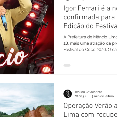
Igor Ferrari é a 
Comunicado
Aniversário
Defesa Civil
Nota de Pe
confirmada para 
Edição do Festiv
E
Institucional e Governo
Homenagem
Meio Ambient
A Prefeitura de Mâncio Lima
28, mais uma atração da p
Festival do Coco 2026. O can
ções
Carnaval
Administração e Planejamento
Cidada
principal atração da noite 
sexta-feira, dia 25 de sete
público um show repleto de
sucessos do piseiro. Um 
cenário nacional do piseiro, 
vem conquistando espaço e
Jenildo Cavalcante
grande
28 de jul.
3 min de leitura
Operação Verão 
Lima com recupe