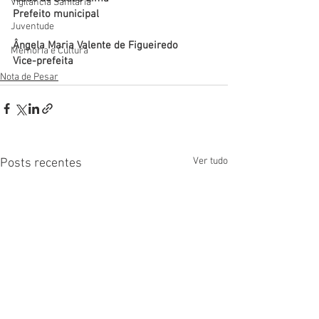
Vigilãncia Sanitária
Prefeito municipal
Juventude
Ângela Maria Valente de Figueiredo
Memória e Cultura
Vice-prefeita
Nota de Pesar
Ver tudo
Posts recentes