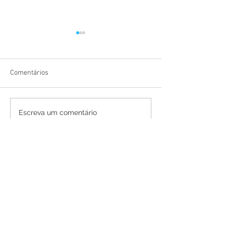
Comentários
NOTA DE PESAR
NOTA DE PESAR
Escreva um comentário