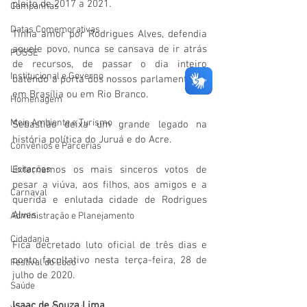
pleito de 2017 a 2021.
Campanhas
Datas Comemorativas
Tinha amor por Rodrigues Alves, defendia 
aquele povo, nunca se cansava de ir atrás 
POSSE
de recursos, de passar o dia inteiro 
Institucional e Governo
batendo a porta dos nossos parlamentares 
em Brasília ou em Rio Branco. 
Homenagem
Meio Ambiente e Turismo
Sebastião deixa um grande legado na 
história política do Juruá e do Acre. 
Convênios e Parcerias
Externamos os mais sinceros votos de 
Licitações
pesar a viúva, aos filhos, aos amigos e a 
Carnaval
querida e enlutada cidade de Rodrigues 
Alves.
Administração e Planejamento
Cidadania
Fica decretado luto oficial de três dias e 
ponto facultativo nesta terça-feira, 28 de 
Festival do Coco
julho de 2020.
Saúde
Isaac de Souza Lima