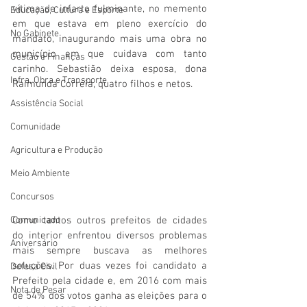
vítima de infarto fulminante, no memento 
Educação, Cultura e Esporte
em que estava em pleno exercício do 
No Gabinete
mandato, inaugurando mais uma obra no 
município em que cuidava com tanto 
Gestão e Finanças
carinho. Sebastião deixa esposa, dona 
Infra, Obra e Transporte
Raimunda Correia, quatro filhos e netos. 
Assistência Social
Comunidade
Agricultura e Produção
Meio Ambiente
Concursos
Como tantos outros prefeitos de cidades 
Comunicado
do interior enfrentou diversos problemas 
Aniversário
mais sempre buscava as melhores 
soluções. Por duas vezes foi candidato a 
Defesa Civil
Prefeito pela cidade e, em 2016 com mais 
Nota de Pesar
de 54% dos votos ganha as eleições para o 