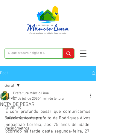
Post
Geral
Prefeitura Mâncio Lima
Geral
27 de jul. de 2020
1 min de leitura
NOTA DE PESAR
COVID-19
É com profundo pesar que comunicamos 
falecimento do prefeito de Rodrigues Alves 
Saúde e Saneamento
Sebastião Correia, aos 75 anos de idade, 
Vacinômetros
ocorrido na tarde desta segunda-feira, 27, 