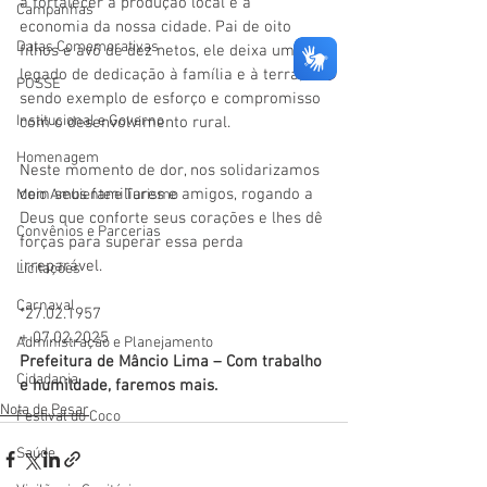
a fortalecer a produção local e a 
Campanhas
economia da nossa cidade. Pai de oito 
Datas Comemorativas
filhos e avô de dez netos, ele deixa um 
legado de dedicação à família e à terra, 
POSSE
sendo exemplo de esforço e compromisso 
Institucional e Governo
com o desenvolvimento rural.
Homenagem
Neste momento de dor, nos solidarizamos 
com seus familiares e amigos, rogando a 
Meio Ambiente e Turismo
Deus que conforte seus corações e lhes dê 
Convênios e Parcerias
forças para superar essa perda 
irreparável.
Licitações
Carnaval
*27.02.1957
+ 07.02.2025
Administração e Planejamento
Prefeitura de Mâncio Lima – Com trabalho 
Cidadania
e humildade, faremos mais.
Nota de Pesar
Festival do Coco
Saúde