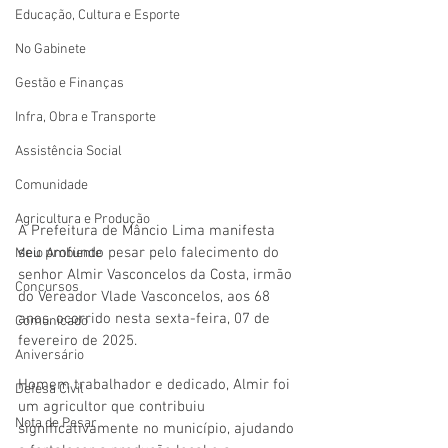
Educação, Cultura e Esporte
No Gabinete
Gestão e Finanças
Infra, Obra e Transporte
Assistência Social
Comunidade
Agricultura e Produção
A Prefeitura de Mâncio Lima manifesta 
seu profundo pesar pelo falecimento do 
Meio Ambiente
senhor Almir Vasconcelos da Costa, irmão 
Concursos
do Vereador Vlade Vasconcelos, aos 68 
anos, ocorrido nesta sexta-feira, 07 de 
Comunicado
fevereiro de 2025.
Aniversário
Homem trabalhador e dedicado, Almir foi 
Defesa Civil
um agricultor que contribuiu 
Nota de Pesar
significativamente no município, ajudando 