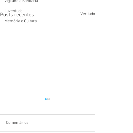
Vigilãncia Sanitária
Juventude
Ver tudo
Posts recentes
Memória e Cultura
Comentários
NOTA DE PESAR
NOTA DE PESAR