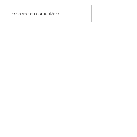
Escreva um comentário
SERVIÇO DE ATENDIMENTO AO 
CIDADÃO (SIC) E OUVIDORIA
Prefeitura de Mâncio Lima - Estado 
do Acre
CNPJ 04.059.671/0001-89
💻Acesso online: 
SIC 
| 
Fale Conosco
 | 