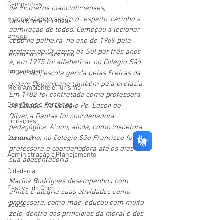
Campanhas
de inúmeros manciolimenses, 
conquistando assim o respeito, carinho e 
Datas Comemorativas
admiração de todos. Começou a lecionar 
POSSE
cedo na palheira, no ano de 1969 pela 
prelazia de Cruzeiro do Sul por três anos 
Institucional e Governo
e, em 1975 foi alfabetizar no Colégio São 
Homenagem
Francisco, escola gerida pelas Freiras da 
ordem Dominicana também pela prelazia. 
Meio Ambiente e Turismo
Em 1982 foi contratada como professora 
Convênios e Parcerias
do Estado. No Colégio Pe. Edson de 
Oliveira Dantas foi coordenadora 
Licitações
pedagógica. Atuou, ainda, como inspetora 
de ensino, no Colégio São Francisco foi 
Carnaval
professora e coordenadora até os dias de 
Administração e Planejamento
sua aposentadoria.
Cidadania
Marina Rodrigues desempenhou com 
Festival do Coco
afinco e alegria suas atividades como 
professora, como mãe, educou com muito 
Saúde
zelo, dentro dos princípios da moral e dos 