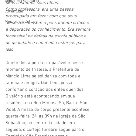
Vigilãncia Sanitária
bons costumes seus filhos.
Como professora, era uma pessoa 
Juventude
preocupada em fazer com que seus 
Memória e Cultura
alunos excitassem o pensamento crítico e 
a depuração do conhecimento. Era sempre 
incansável na defesa da escola pública e 
de qualidade e não media esforços para 
isso.
Diante desta perda irreparável e nesse 
momento de tristeza, a Prefeitura de 
Mâncio Lima se solidariza com toda a 
família e amigos. Que Deus possa 
confortar o coração dos entes queridos.
O velório está acontecendo em sua 
residência na Rua Mimosa Sá, Bairro São 
Vidal. A missa de corpo presente acontece 
quarta-feira, 24, às 09h na Igreja de São 
Sebastiao, no centro da cidade, em 
seguida, o cortejo fúnebre segue para o 