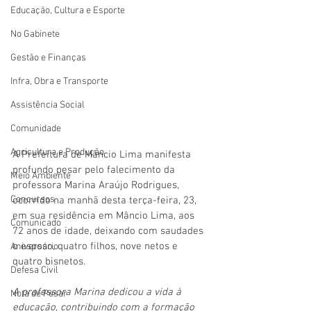
Educação, Cultura e Esporte
No Gabinete
Gestão e Finanças
Infra, Obra e Transporte
Assistência Social
Comunidade
Agricultura e Produção
A Prefeitura de Mâncio Lima manifesta 
profundo pesar pelo falecimento da 
Meio Ambiente
professora Marina Araújo Rodrigues, 
Concursos
ocorrido na manhã desta terça-feira, 23, 
em sua residência em Mâncio Lima, aos 
Comunicado
72 anos de idade, deixando com saudades 
o esposo, quatro filhos, nove netos e 
Aniversário
quatro bisnetos.
Defesa Civil
A professora Marina dedicou a vida à 
Nota de Pesar
educação, contribuindo com a formação 