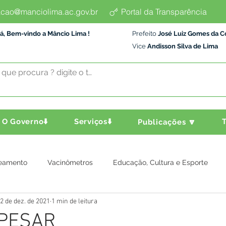
cao@manciolima.ac.gov.br
Portal da Transparência
á, Bem-vindo a Mâncio Lima !
Prefeito
José Luiz Gomes da C
Vice
Andisson Silva de Lima
O Governo⬇️
Serviços⬇️
T
Publicações 🔽
eamento
Vacinômetros
Educação, Cultura e Esporte
2 de dez. de 2021
1 min de leitura
a e Transporte
Assistência Social
Comunidade
Agric
 PESAR