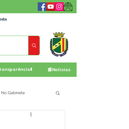
osta
ransparência⬇️
📰Notícias
No Gabinete
ultura e Produção