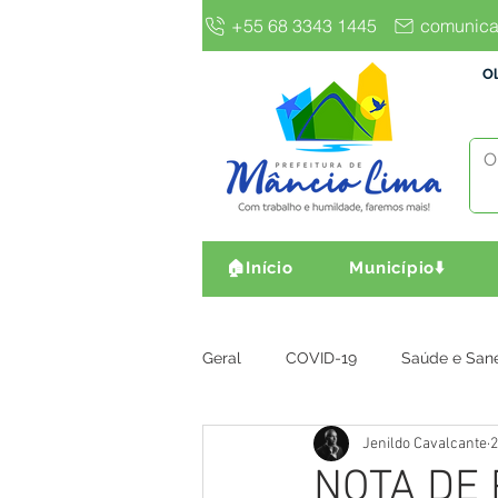
+55 68 3343 1445
comunica
Ol
🏠Início
Município⬇️
Geral
COVID-19
Saúde e San
Jenildo Cavalcante
2
Gestão e Finanças
Infra, Obr
NOTA DE