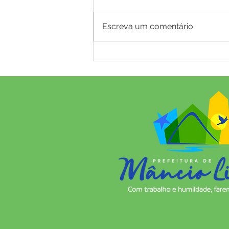
Escreva um comentário
Mâncio Lima perde um ilustre
e querido filho: José Elson
Maia de Macedo