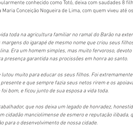
pularmente conhecido como Totó, deixa com saudades 8 filh
 Maria Conceição Nogueira de Lima, com quem viveu até os
vida toda na agricultura familiar no ramal do Barão na exte
s margens do igarapé de mesmo nome que criou seus filho
iplina. Era um homem simples, mas muito fervoroso, devoto
ra presença garantida nas procissões em honra ao santo. 
 lutou muito para educar os seus filhos. Foi extremamente
ô presente e que sempre fazia seus netos rirem e os apoia
oi bom, e ficou junto de sua esposa a vida toda. 
abalhador, que nos deixa um legado de honradez, honesti
um cidadão manciolimense de esmero e reputação ilibada, q
ão para o desenvolvimento de nossa cidade. 