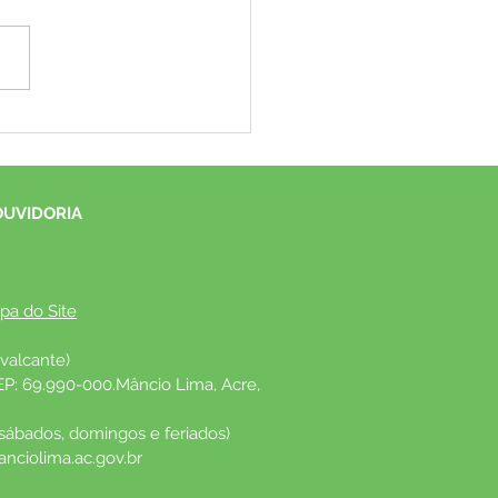
 DE PESAR
OUVIDORIA
pa do Site
valcante)
EP: 69.990-000.Mâncio Lima, Acre, 
 sábados, domingos e feriados)
nciolima.ac.gov.br