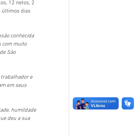
os, 12 netos, 2 
 últimos dias 
nsão conhecida 
s com muito 
 de São 
 trabalhador e 
vam em seus 
dade, humildade 
ue deu a sua 