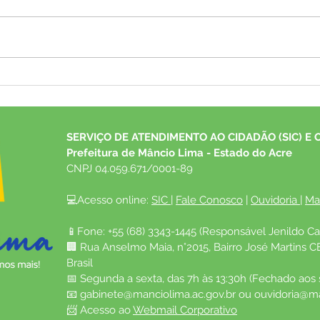
NOTA DE PESAR
NOTA
SERVIÇO DE ATENDIMENTO AO CIDADÃO (SIC) E 
Prefeitura de Mâncio Lima - Estado do Acre
CNPJ 04.059.671/0001-89
💻Acesso online: 
SIC 
| 
Fale Conosco
 | 
Ouvidoria
| 
Ma
📱Fone: +55 (68) 3343-1445 (Responsável Jenildo Ca
🏢 Rua Anselmo Maia, n°2015, Bairro José Martins C
Brasil
📅 Segunda a sexta, das 7h às 13:30h (Fechado aos
📧 
gabinete@manciolima.ac.gov.br
 ou 
ouvidoria@ma
📨 Acesso ao 
Webmail Corporativo