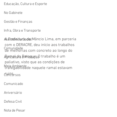
Educação, Cultura e Esporte
No Gabinete
Gestão e Finanças
Infra, Obra e Transporte
A Prefeitura de Mâncio Lima, em parceria 
Assistência Social
com o DERACRE, deu início aos trabalhos 
Comunidade
de melhorias com concreto ao longo do 
Ramal do Batoque. O trabalho é um 
Agricultura e Produção
paliativo, visto que as condições de 
Meio Ambiente
trafegabilidade naquele ramal estavam 
ruins.
Concursos
Comunicado
Aniversário
Defesa Civil
Nota de Pesar