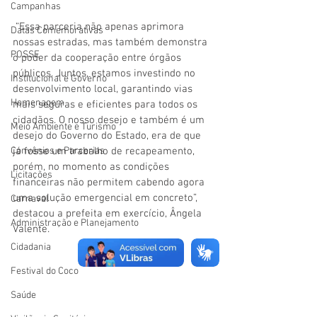
Campanhas
 “Essa parceria não apenas aprimora 
Datas Comemorativas
nossas estradas, mas também demonstra 
POSSE
o poder da cooperação entre órgãos 
públicos. Juntos, estamos investindo no 
Institucional e Governo
desenvolvimento local, garantindo vias 
Homenagem
mais seguras e eficientes para todos os 
cidadãos. O nosso desejo e também é um 
Meio Ambiente e Turismo
desejo do Governo do Estado, era de que 
Convênios e Parcerias
já fosse um trabalho de recapeamento, 
porém, no momento as condições 
Licitações
financeiras não permitem cabendo agora 
uma solução emergencial em concreto”, 
Carnaval
destacou a prefeita em exercício, Ângela 
Administração e Planejamento
Valente.
Cidadania
Festival do Coco
Saúde