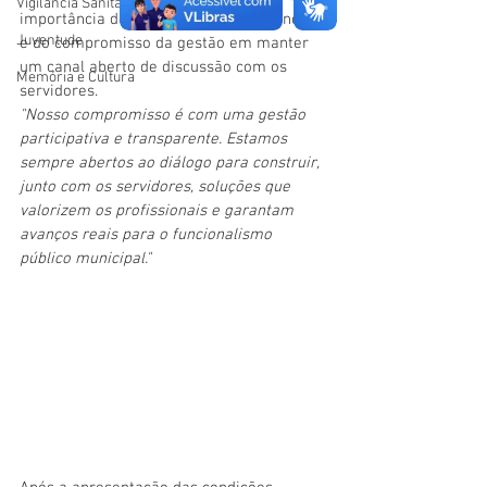
Vigilãncia Sanitária
importância do diálogo, da transparência 
Juventude
e do compromisso da gestão em manter 
um canal aberto de discussão com os 
Memória e Cultura
servidores.
"Nosso compromisso é com uma gestão 
participativa e transparente. Estamos 
sempre abertos ao diálogo para construir, 
junto com os servidores, soluções que 
valorizem os profissionais e garantam 
avanços reais para o funcionalismo 
público municipal."