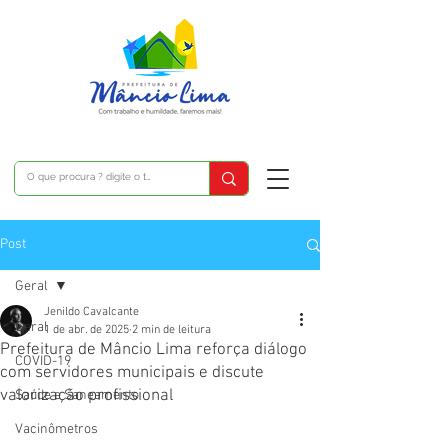
Post
Geral
Jenildo Cavalcante
Geral
1 de abr. de 2025
2 min de leitura
Prefeitura de Mâncio Lima reforça diálogo
COVID-19
com servidores municipais e discute
valorização profissional
Saúde e Saneamento
Vacinômetros