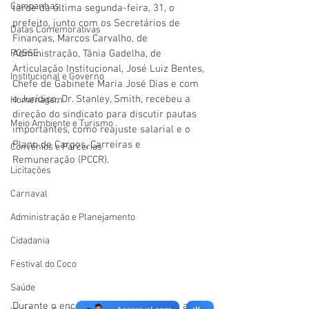
Campanhas
tarde da última segunda-feira, 31, o 
prefeito, junto com os Secretários de 
Datas Comemorativas
Finanças, Marcos Carvalho, de 
POSSE
Administração, Tânia Gadelha, de 
Articulação Institucional, José Luiz Bentes, 
Institucional e Governo
Chefe de Gabinete Maria José Dias e com 
o Jurídico, 
Dr. Stanley, Smith
, recebeu a 
Homenagem
direção do sindicato para discutir pautas 
Meio Ambiente e Turismo
importantes, como reajuste salarial e o 
Plano de Cargos, Carreiras e 
Convênios e Parcerias
Remuneração (PCCR).
Licitações
Carnaval
Administração e Planejamento
Cidadania
Festival do Coco
Saúde
Durante o encontro, Zé Luiz destacou a 