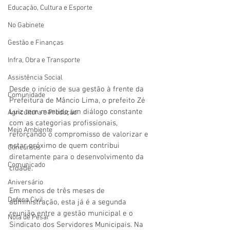
Educação, Cultura e Esporte
No Gabinete
Gestão e Finanças
Infra, Obra e Transporte
Assistência Social
Desde o início de sua gestão à frente da 
Comunidade
Prefeitura de Mâncio Lima, o prefeito Zé 
Luiz tem mantido um diálogo constante 
Agricultura e Produção
com as categorias profissionais, 
Meio Ambiente
reforçando o compromisso de valorizar e 
estar próximo de quem contribui 
Concursos
diretamente para o desenvolvimento da 
Comunicado
cidade.
Aniversário
Em menos de três meses de 
Defesa Civil
administração, esta já é a segunda 
reunião entre a gestão municipal e o 
Nota de Pesar
Sindicato dos Servidores Municipais. Na 