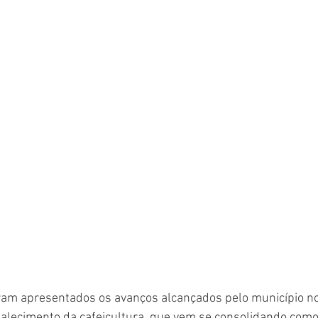
oram apresentados os avanços alcançados pelo município no
talecimento da cafeicultura, que vem se consolidando com