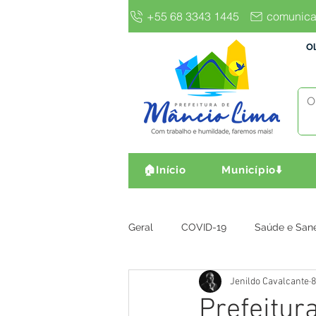
+55 68 3343 1445
comunica
Ol
🏠Início
Município⬇️
Geral
COVID-19
Saúde e San
Jenildo Cavalcante
8
Gestão e Finanças
Infra, Obr
Prefeitur