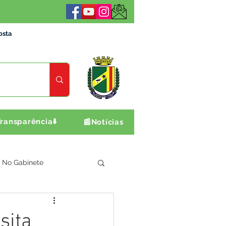
osta
ransparência⬇️
📰Notícias
No Gabinete
ultura e Produção
sita