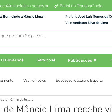
cao@manciolima.ac.gov.br
Portal da Transparência
á, Bem-vindo a Mâncio Lima !
Prefeito
José Luiz Gomes da C
Vice
Andisson Silva de Lima
O Governo⬇️
Serviços⬇️
T
Publicações 🔽
eamento
Vacinômetros
Educação, Cultura e Esporte
 de jun.
2 min de leitura
a e Transporte
Assistência Social
Comunidade
Agric
a de Mâncio Lima recebe vi