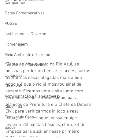
Campanhas
Datas Comemorativas
POSSE
Institucional e Governo
Homenagem
Meio Ambiente e Turismo
"Tanto no Moa quanto no Rio Azul, as 
Convênios e Parcerias
pessoas perderam bens e criações, outros 
Licitações
tiveram as casas alagadas mais a boa 
notícia é que o rio já mostrou sinal de 
Carnaval
vazante. Fizemos uma visita junto com 
Administração e Planejamento
vereadores, Secretários Municipais, 
técnicos da Prefeitura e o Chefe da Defesa 
Cidadania
Civil para verificarmos in loco a real 
Festival do Coco
situação. Já desloquei nossa equipe 
levando 200 cestas básicas, cloro, kit de 
Saúde
limpeza para auxiliar nesse primeiro 