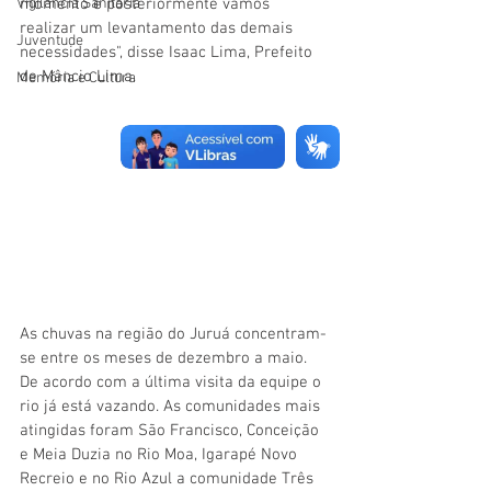
Vigilãncia Sanitária
momento e posteriormente vamos 
realizar um levantamento das demais 
Juventude
necessidades", disse Isaac Lima, Prefeito 
de Mâncio Lima. 
Memória e Cultura
As chuvas na região do Juruá concentram-
se entre os meses de dezembro a maio. 
De acordo com a última visita da equipe o 
rio já está vazando. As comunidades mais 
atingidas foram São Francisco, Conceição 
e Meia Duzia no Rio Moa, Igarapé Novo 
Recreio e no Rio Azul a comunidade Três 