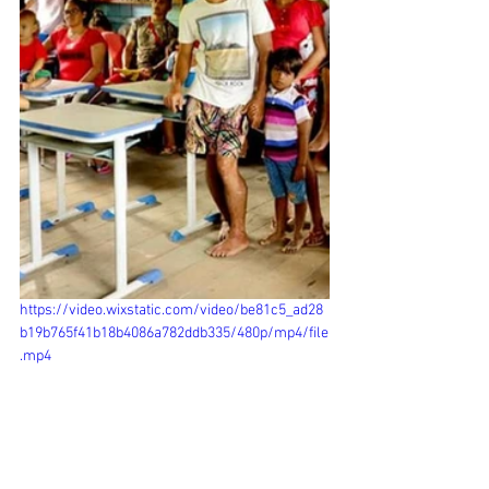
https://video.wixstatic.com/video/be81c5_ad28
b19b765f41b18b4086a782ddb335/480p/mp4/file
.mp4