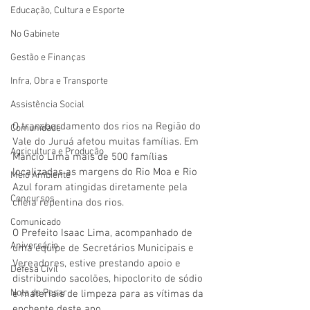
Educação, Cultura e Esporte
No Gabinete
Gestão e Finanças
Infra, Obra e Transporte
Assistência Social
O transbordamento dos rios na Região do 
Comunidade
Vale do Juruá afetou muitas famílias. Em 
Agricultura e Produção
Mâncio Lima mais de 500 famílias 
localizadas as margens do Rio Moa e Rio 
Meio Ambiente
Azul foram atingidas diretamente pela 
Concursos
cheia repentina dos rios. 
Comunicado
O Prefeito Isaac Lima, acompanhado de 
Aniversário
uma equipe de Secretários Municipais e 
Vereadores, estive prestando apoio e 
Defesa Civil
distribuindo sacolões, hipoclorito de sódio 
Nota de Pesar
e materiais de limpeza para as vítimas da 
enchente deste ano.