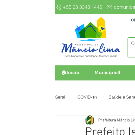
+55 68 3343 1445
comunica
Ol
🏠Início
Município⬇️
Geral
COVID-19
Saúde e San
Prefeitura Mâncio L
Gestão e Finanças
Infra, Obr
Prefeito 