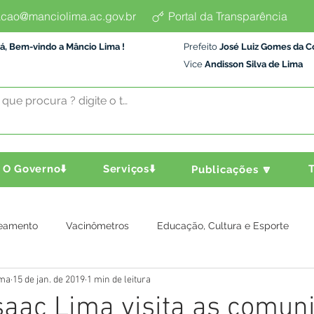
cao@manciolima.ac.gov.br
Portal da Transparência
á, Bem-vindo a Mâncio Lima !
Prefeito
José Luiz Gomes da C
Vice
Andisson Silva de Lima
O Governo⬇️
Serviços⬇️
T
Publicações 🔽
eamento
Vacinômetros
Educação, Cultura e Esporte
ima
15 de jan. de 2019
1 min de leitura
a e Transporte
Assistência Social
Comunidade
Agric
Isaac Lima visita as comun