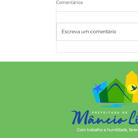
Comentários
Escreva um comentário
Educação de Mâncio Lima dá
salto histórico no IDEB:
município avança de 4,8 para
5,6 e alcança a 10ª colocação
no Acre