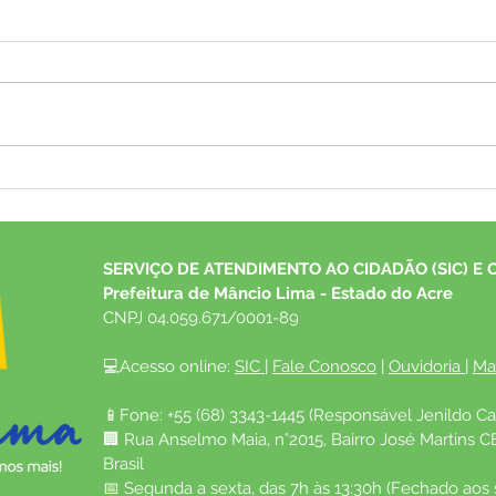
Plano de Desenvolvimento
Pref
Econômico de Mâncio Lima
receb
mobiliza poder público e
ex-p
sociedade para construir o
refor
SERVIÇO DE ATENDIMENTO AO CIDADÃO (SIC) E 
futuro do município
no m
Prefeitura de Mâncio Lima - Estado do Acre
CNPJ 04.059.671/0001-89
💻Acesso online: 
SIC 
| 
Fale Conosco
 | 
Ouvidoria
| 
Ma
📱Fone: +55 (68) 3343-1445 (Responsável Jenildo Ca
🏢 Rua Anselmo Maia, n°2015, Bairro José Martins C
Brasil
📅 Segunda a sexta, das 7h às 13:30h (Fechado aos