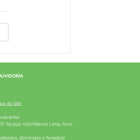
eitura de Mâncio Lima
e visita institucional da
residente da ABDI e
ça avanços da cafeicultura
OUVIDORIA
unicípio
pa do Site
valcante)
EP: 69.990-000.Mâncio Lima, Acre, 
 sábados, domingos e feriados)