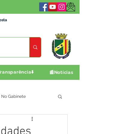
osta
ransparência⬇️
📰Notícias
No Gabinete
ultura e Produção
idades