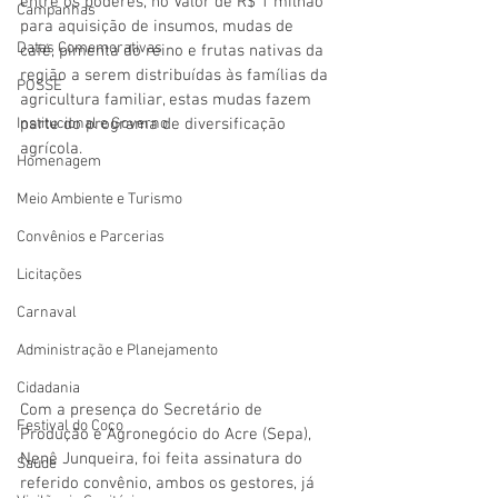
entre os poderes, no Valor de R$ 1 milhão 
Campanhas
para aquisição de insumos, mudas de 
Datas Comemorativas
café, pimenta do reino e frutas nativas da 
região a serem distribuídas às famílias da 
POSSE
agricultura familiar, estas mudas fazem 
parte do programa de diversificação 
Institucional e Governo
agrícola. 
Homenagem
Meio Ambiente e Turismo
Convênios e Parcerias
Licitações
Carnaval
Administração e Planejamento
Cidadania
Com a presença do Secretário de 
Festival do Coco
Produção e Agronegócio do Acre (Sepa), 
Nenê Junqueira, foi feita assinatura do 
Saúde
referido convênio, ambos os gestores, já 