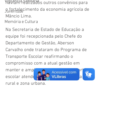
Vigilãncia Sanitária
haviam realizados outros convênios para 
o fortalecimento da economia agrícola de 
Juventude
Mâncio Lima.
Memória e Cultura
Na Secretaria de Estado de Educação a 
equipe foi recepcionada pelo Chefe do 
Departamento de Gestão, Aberson 
Carvalho onde trataram do Programa de 
Transporte Escolar reafirmando o 
compromisso com a atual gestão em 
manter e ampliar a oferta de transporte 
escolar atendendo aos alunos da zona 
rural e zona urbana.