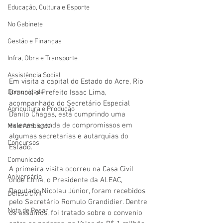
Educação, Cultura e Esporte
No Gabinete
Gestão e Finanças
Infra, Obra e Transporte
Assistência Social
Em visita a capital do Estado do Acre, Rio 
Branco, o Prefeito Isaac Lima, 
Comunidade
acompanhado do Secretário Especial 
Agricultura e Produção
Danilo Chagas, está cumprindo uma 
extensa agenda de compromissos em 
Meio Ambiente
algumas secretarias e autarquias do 
Concursos
Estado.
Comunicado
A primeira visita ocorreu na Casa Civil 
Aniversário
onde Lima, o Presidente da ALEAC, 
Deputado Nicolau Júnior, foram recebidos 
Defesa Civil
pelo Secretário Romulo Grandidier. Dentre 
Nota de Pesar
os assuntos, foi tratado sobre o convenio 