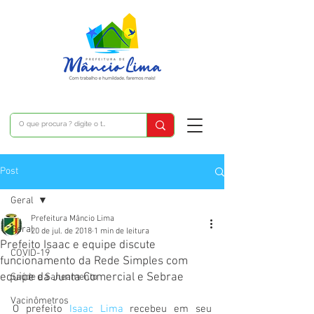
Post
Geral
Prefeitura Mâncio Lima
Geral
20 de jul. de 2018
1 min de leitura
Prefeito Isaac e equipe discute
COVID-19
funcionamento da Rede Simples com
equipe da Junta Comercial e Sebrae
Saúde e Saneamento
Vacinômetros
O prefeito 
Isaac Lima
 recebeu em seu 