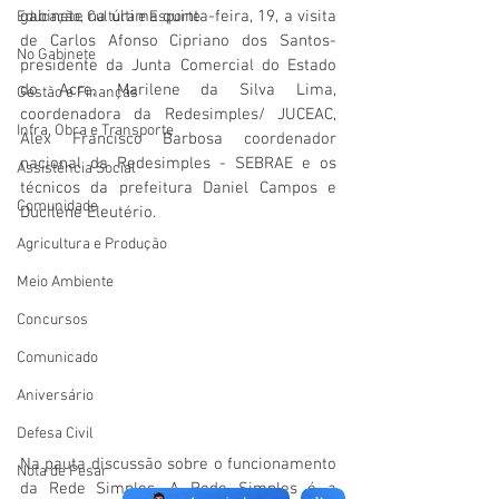
gabinete na última quinta-feira, 19, a visita 
Educação, Cultura e Esporte
de Carlos Afonso Cipriano dos Santos- 
No Gabinete
presidente da Junta Comercial do Estado 
do Acre, Marilene da Silva Lima, 
Gestão e Finanças
coordenadora da Redesimples/ JUCEAC, 
Infra, Obra e Transporte
Alex Francisco Barbosa coordenador 
nacional da Redesimples - SEBRAE e os 
Assistência Social
técnicos da prefeitura Daniel Campos e 
Comunidade
Ducilene Eleutério.
Agricultura e Produção
Meio Ambiente
Concursos
Comunicado
Aniversário
Defesa Civil
Na pauta discussão sobre o funcionamento 
Nota de Pesar
da Rede Simples. A Rede Simples é a 