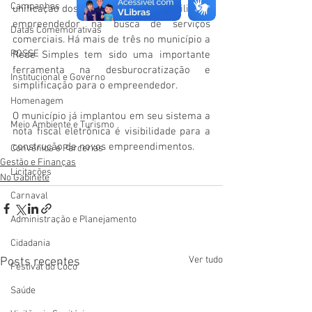
Campanhas
unificação dos seguimentos para facilitar o 
empreendedor na busca de serviços 
Datas Comemorativas
comerciais. Há mais de três no município a 
POSSE
Rede Simples tem sido uma importante 
ferramenta na desburocratização e 
Institucional e Governo
simplificação para o empreendedor.
Homenagem
O município já implantou em seu sistema a 
Meio Ambiente e Turismo
nota fiscal eletrônica é visibilidade para a 
construção de novos empreendimentos.
Convênios e Parcerias
Gestão e Finanças
Licitações
No Gabinete
Carnaval
Administração e Planejamento
Cidadania
Ver tudo
Posts recentes
Festival do Coco
Saúde