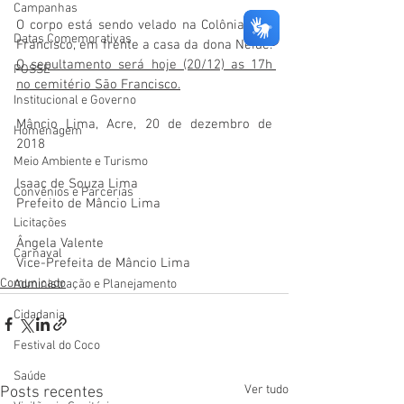
Campanhas
O corpo está sendo velado na Colônia São 
Datas Comemorativas
Francisco, em frente a casa da dona Neide. 
O sepultamento será hoje (20/12) as 17h 
POSSE
no cemitério São Francisco.
Institucional e Governo
Mâncio Lima, Acre, 20 de dezembro de 
Homenagem
2018
Meio Ambiente e Turismo
Isaac de Souza Lima
Convênios e Parcerias
Prefeito de Mâncio Lima
Licitações
Ângela Valente
Carnaval
Vice-Prefeita de Mâncio Lima
Comunicado
Administração e Planejamento
Cidadania
Festival do Coco
Saúde
Ver tudo
Posts recentes