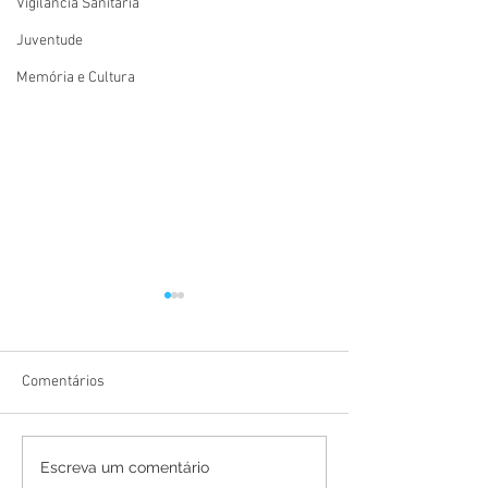
Vigilãncia Sanitária
Juventude
Memória e Cultura
Comentários
NOTA PÚBLICA
Comunicado: inte
Escreva um comentário