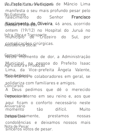
A Prefeitura Municipal de Mâncio Lima 
Educação, Cultura e Esporte
manifesta o seu mais profundo pesar pelo 
No Gabinete
falecimento do Senhor 
Francisco 
Nascimento de Oliveira
, 46 anos, ocorrido 
Gestão e Finanças
ontem (19/12) no Hospital do Juruá no 
Infra, Obra e Transporte
município de Cruzeiro do Sul, por 
complicações cirúrgicas.
Assistência Social
Comunidade
Neste momento de dor, a Administração 
Municipal, na pessoa do Prefeito Isaac 
Agricultura e Produção
Lima, da Vice-prefeita Ângela Valente, 
Meio Ambiente
Secretários e colaboradores em geral, se 
solidariza com familiares e amigos.
Concursos
A Deus pedimos que dê o merecido 
Comunicado
repouso eterno em seu reino e, aos que 
aqui ficam o conforto necessário neste 
Aniversário
momento tão difícil. Muito 
respeitosamente, prestamos nossas 
Defesa Civil
condolências e deixamos nossos mais 
Nota de Pesar
sinceros votos de pesar.