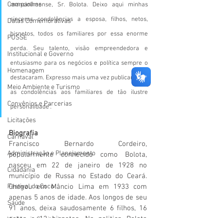
Campanhas
manciolimense, Sr. Bolota. Deixo aqui minhas 
sinceras condolências a esposa, filhos, netos, 
Datas Comemorativas
bisnetos, todos os familiares por essa enorme 
POSSE
perda. Seu talento, visão empreendedora e 
Institucional e Governo
entusiasmo para os negócios e política sempre o 
Homenagem
destacaram. Expresso mais uma vez publicamente 
Meio Ambiente e Turismo
as condolências aos familiares de tão ilustre 
Convênios e Parcerias
personalidade".
Licitações
Biografia
Carnaval
Francisco Bernardo Cordeiro, 
Administração e Planejamento
popularmente conhecido como Bolota, 
nasceu em 22 de janeiro de 1928 no 
Cidadania
município de Russa no Estado do Ceará. 
Festival do Coco
Chegou em Mâncio Lima em 1933 com 
apenas 5 anos de idade. Aos longos de seu 
Saúde
91 anos, deixa saudosamente 6 filhos, 16 