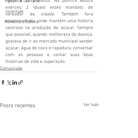
netos e 12 bisnetos. Na politica Bolota 
Vigilãncia Sanitária
exerceu 2 (duas) vezes mandato de 
Juventude
vereador da cidade. Também fora 
empreendedor, onde mantém uma história 
Memória e Cultura
valorosa na produção de açúcar. Sempre 
que possível, quando melhorava da doença, 
gostava de ir ao mercado municipal vender 
açúcar, água de coco e rapadura, conversar 
com as pessoas e contar suas boas 
histórias de vida e superação. 
Comunicado
Ver tudo
Posts recentes