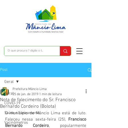
Post
Geral
Prefeitura Mâncio Lima
Geral
25 de jan. de 2019
1 min de leitura
Nota de falecimento do Sr. Francisco
COVID-19
Bernardo Cordeiro (Bolota)
Saúde e Saneamento
O município de Mâncio Lima está de luto. 
Faleceu nessa sexta-feira (25), 
Francisco 
Vacinômetros
Bernardo Cordeiro
, popularmente 