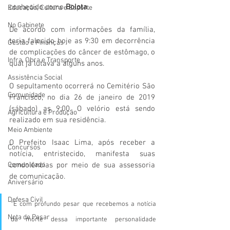
conhecido como 
Bolota
. 
Educação, Cultura e Esporte
No Gabinete
De acordo com informações da família, 
teria falecido hoje as 9:30 em decorrência 
Gestão e Finanças
de complicações do câncer de estômago, o 
Infra, Obra e Transporte
qual já lutava a alguns anos.
Assistência Social
O sepultamento ocorrerá no Cemitério São 
Comunidade
Francisco, no dia 26 de janeiro de 2019 
(sábado) as 9:00. O velório está sendo 
Agricultura e Produção
realizado em sua residência.
Meio Ambiente
O Prefeito Isaac Lima, após receber a 
Concursos
notícia, entristecido, manifesta suas 
Comunicado
condolências por meio de sua assessoria 
de comunicação. 
Aniversário
Defesa Civil
“É com profundo pesar que recebemos a notícia 
Nota de Pesar
da morte dessa importante personalidade 