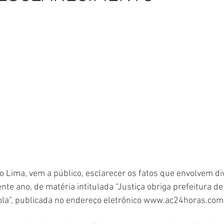
Comunicado
Aniversário
Defesa Civil
Nota de Pe
E
Institucional e Governo
Homenagem
Meio Ambient
ções
Carnaval
Administração e Planejamento
Cidada
o Lima, vem a público, esclarecer os fatos que envolvem div
nte ano, de matéria intitulada “Justiça obriga prefeitura d
ola”, publicada no endereço eletrônico www.ac24horas.com