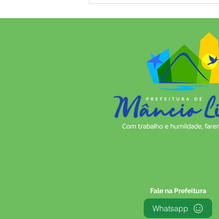
salto histórico no IDEB:
município avança de 4,8 para
5,6 e alcança a 10ª colocação
no Acre
Fale na Prefeitura
Whatsapp