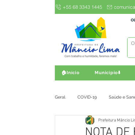
+55 68 3343 1445
comunica
Ol
🏠Início
Município⬇️
Geral
COVID-19
Saúde e San
Prefeitura Mâncio L
Gestão e Finanças
Infra, Obr
NOTA DE