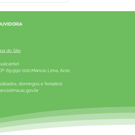
o 1º Festival Juvenil da
ão com R$ 3,5 Mil em
ios
OUVIDORIA
pa do Site
valcante)
EP: 69.990-000.Mâncio Lima, Acre, 
 sábados, domingos e feriados)
nciolima.ac.gov.br