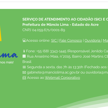
Branco à Incorporação Nacional
para 
Canç
Prêm
SERVIÇO DE ATENDIMENTO AO CIDADÃO (SIC) E 
Prefeitura de Mâncio Lima - Estado do Acre
CNPJ 04.059.671/0001-89
💻Acesso online: 
SIC 
| 
Fale Conosco
 | 
Ouvidoria
| 
Ma
📱Fone: +55 (68) 3343-1445 (Responsável Jenildo Ca
🏢 Rua Anselmo Maia, n°2015, Bairro José Martins C
Brasil
📅 Segunda a sexta, das 7h às 13:30h (Fechado aos
📧 
gabinete@manciolima.ac.gov.br
 ou 
ouvidoria@ma
📨 Acesso ao 
Webmail Corporativo