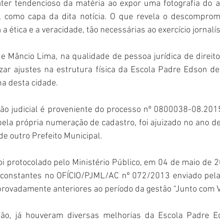
áter tendencioso da matéria ao expor uma fotografia do atu
 como capa da dita notícia. O que revela o descompromi
 a ética e a veracidade, tão necessárias ao exercício jornalís
de Mâncio Lima, na qualidade de pessoa jurídica de direito 
zar ajustes na estrutura física da Escola Padre Edson de 
a desta cidade.
ção judicial é proveniente do processo nº 0800038-08.2015
pela própria numeração de cadastro, foi ajuizado no ano de
de outro Prefeito Municipal.
oi protocolado pelo Ministério Público, em 04 de maio de 
constantes no OFÍCIO/PJML/AC nº 072/2013 enviado pela 
provadamente anteriores ao período da gestão “Junto com V
tão, já houveram diversas melhorias da Escola Padre Ed