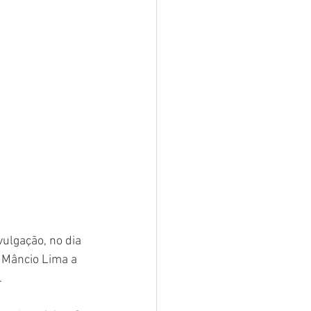
sar
Campanhas
e e Turismo
nia
Festival do Coco
ulgação, no dia 
e Mâncio Lima a 
.