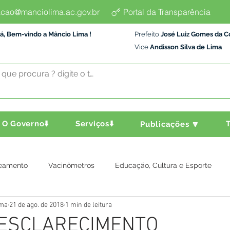
cao@manciolima.ac.gov.br
Portal da Transparência
á, Bem-vindo a Mâncio Lima !
Prefeito
José Luiz Gomes da C
Vice
Andisson Silva de Lima
O Governo⬇️
Serviços⬇️
T
Publicações 🔽
eamento
Vacinômetros
Educação, Cultura e Esporte
ima
21 de ago. de 2018
1 min de leitura
a e Transporte
Assistência Social
Comunidade
Agric
 ESCLARECIMENTO