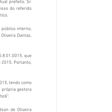
al prefeito, Sr. 
sso do referido 
tico.
público interno, 
Oliveira Dantas, 
.8.01.0015, que 
 2015. Portanto, 
2015, tendo como 
própria gestora 
ocê”.
son de Oliveira 