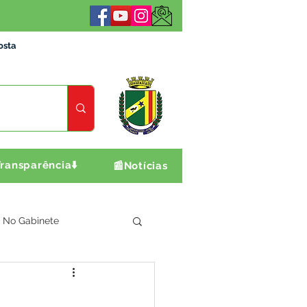
osta
ransparência⬇️
📰Notícias
No Gabinete
ultura e Produção