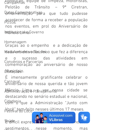
condução, equipe de limpeza, motoristas, 
Campanhas
Pelotão de Trânsito – 9ª Ciretran, 
Datas Comemorativas
ornamentação para que tudo pudesse 
acontecer de forma a receber a população 
POSSE
nos eventos, em prol do Aniversário de 
Institucional e Governo
Mâncio Lima. 
Homenagem
Graças ao o empenho  e a dedicação de 
cada um de vocês, foi o que fez a diferença 
Meio Ambiente e Turismo
e o sucesso das atividades em 
Convênios e Parcerias
comemoração ao aniversário de nosso 
Município.
Licitações
É imensamente gratificante celebrar o 
Carnaval
aniversário de nossa querida e tão jovem 
Mâncio Lima, e ver nossa cidade se 
Administração e Planejamento
destacando no senário estadual e nacional, 
Cidadania
com o que a Administração “Junto com 
Você” tem feito nesses últimos 17 meses.
Festival do Coco
Saúde
É difícil expressar com palavras os nossos 
sentimentos nesse momento, mas 