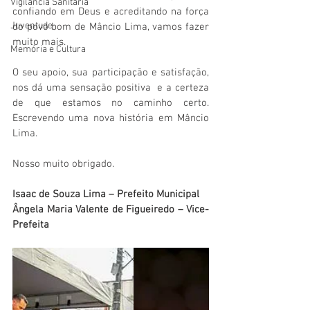
Vigilãncia Sanitária
confiando em Deus e acreditando na força 
Juventude
do povo bom de Mâncio Lima, vamos fazer 
muito mais. 
Memória e Cultura
O seu apoio, sua participação e satisfação, 
nos dá uma sensação positiva  e a certeza 
de que estamos no caminho certo. 
Escrevendo uma nova história em Mâncio 
Lima.
Nosso muito obrigado.
Isaac de Souza Lima – Prefeito Municipal
Ângela Maria Valente de Figueiredo – Vice-
Prefeita