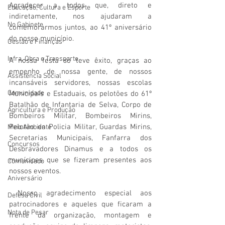
Agradecer a todos que, direto e 
Educação, Cultura e Esporte
indiretamente, nos ajudaram a 
No Gabinete
comemorarmos juntos, ao 41º aniversário 
do nosso município.
Gestão e Finanças
Infra, Obra e Transporte
A nossa festa só teve êxito, graças ao 
empenho de nossa gente, de nossos 
Assistência Social
incansáveis servidores, nossas escolas 
Comunidade
Municipais e Estaduais, os pelotões do 61º 
Batalhão de Infantaria de Selva, Corpo de 
Agricultura e Produção
Bombeiros Militar, Bombeiros Mirins, 
Pelotão da Policia Militar, Guardas Mirins, 
Meio Ambiente
Secretarias Municipais, Fanfarra dos 
Concursos
Desbravadores Dinamus e a todos os 
munícipes que se fizeram presentes aos 
Comunicado
nossos eventos.
Aniversário
 Nosso agradecimento especial aos 
Defesa Civil
patrocinadores e aqueles que ficaram a 
Nota de Pesar
frente da organização, montagem e 