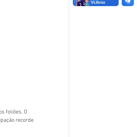
s foliões. O 
ipação recorde 