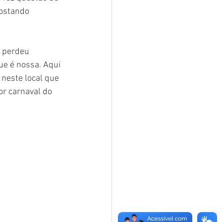
gostando 
o perdeu 
e é nossa. Aqui 
 neste local que 
or carnaval do 