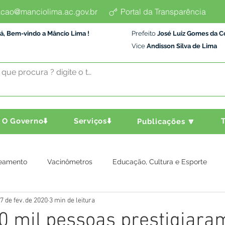
cao@manciolima.ac.gov.br
Portal da Transparência
á, Bem-vindo a Mâncio Lima !
Prefeito
José Luiz Gomes da C
Vice
Andisson Silva de Lima
O Governo⬇️
Serviços⬇️
T
Publicações 🔽
eamento
Vacinômetros
Educação, Cultura e Esporte
7 de fev. de 2020
3 min de leitura
a e Transporte
Assistência Social
Comunidade
Agric
0 mil pessoas prestigiara