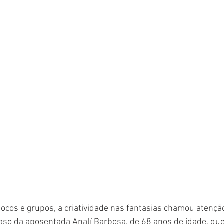
cos e grupos, a criatividade nas fantasias chamou atenção.
aso da aposentada Analí Barbosa, de 68 anos de idade, que