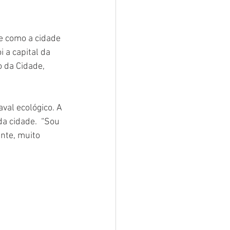
e como a cidade 
 a capital da 
 da Cidade, 
val ecológico. A 
a cidade.  “Sou 
nte, muito 