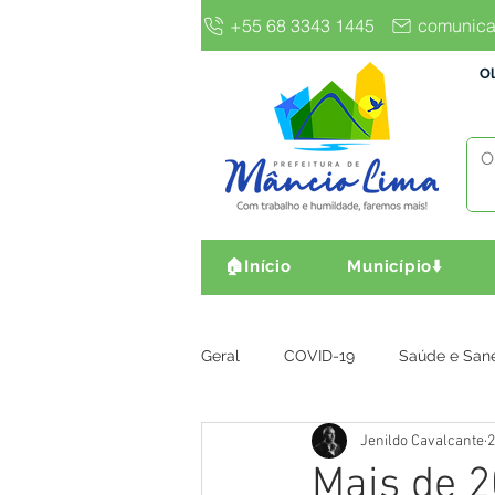
+55 68 3343 1445
comunica
Ol
🏠Início
Município⬇️
Geral
COVID-19
Saúde e San
Jenildo Cavalcante
2
Gestão e Finanças
Infra, Obr
Mais de 2