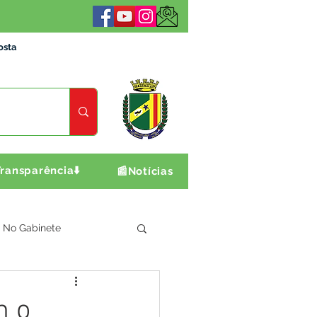
osta
ransparência⬇️
📰Notícias
No Gabinete
ultura e Produção
m o